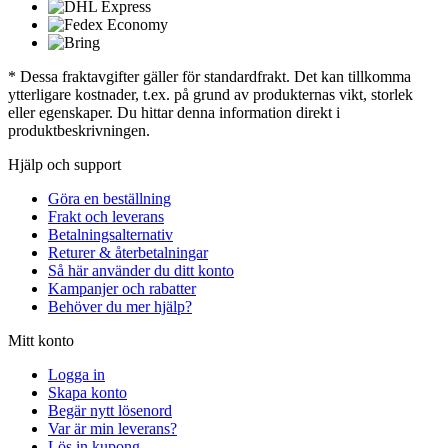
* Dessa fraktavgifter gäller för standardfrakt. Det kan tillkomma
ytterligare kostnader, t.ex. på grund av produkternas vikt, storlek
eller egenskaper. Du hittar denna information direkt i
produktbeskrivningen.
Hjälp och support
Göra en beställning
Frakt och leverans
Betalningsalternativ
Returer & återbetalningar
Så här använder du ditt konto
Kampanjer och rabatter
Behöver du mer hjälp?
Mitt konto
Logga in
Skapa konto
Begär nytt lösenord
Var är min leverans?
Lös in kupong