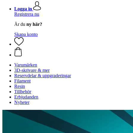
Logga in
Registrera nu
Är du
ny här?
Skapa konto
Varumärken
3D-skrivare & mer
Reservdelar & uppgraderingar
Filament
Resin
Tillbehör
Erbjudanden
Nyheter