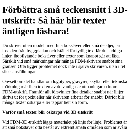
Förbättra små teckensnitt i 3D-
utskrift: Så här blir texter
äntligen läsbara!
Du skriver ut en modell med fina bokstäver eller små detaljer, tar
loss den från byggplattan och istället för tydlig text får du suddiga
linjer, ihopflytande bokstäver eller texter som knappt går att läsa.
Särskilt vid små märkningar når många FDM-skrivare snabbt sina
gränser. Ofta ligger problemet dock inte i själva skrivaren, utan i fel
slicer-inställningar.
Oavsett om det handlar om logotyper, gravyrer, skyltar eller tekniska
märkningar är liten text en av de vanligaste utmaningarna inom
FDM-utskrift. Framför allt försvinner fina detaljer snabbt när linjer
skrivs ut för tjockt eller när skrivaren arbetar för snabbt. Därför blir
många texter oskarpa eller tappar helt sin form.
Varför små texter blir oskarpa vid 3D-utskrift
Vid FDM-3D-utskrift läggs materialet på linje för linje. Problemet är
att små bokstäver ofta består av extremt smala områden som är svåra