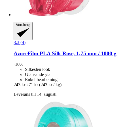
Varukorg
3.3 (4)
AzureFilm
PLA Silk Rose, 1,75 mm / 1000 g
-10%
Silkeslen look
Glänsande yta
Enkel bearbetning
243 kr
271 kr
(243 kr / kg)
Leverans till 14. augusti