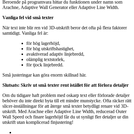
Beroende på programvara hittar du funktionen under namn som
Arachne, Adaptive Wall Generator eller Adaptive Line Width.
Vanliga fel vid små texter
När text inte blir ren vid 3D-utskrift beror det ofta på flera faktorer
samtidigt. Vanliga fel är:
för hög lagerhöjd,
för hög utskriftshastighet,
avaktiverad adaptiv linjebredd,
olämplig textstorlek,
för tjock linjebredd.
Små justeringar kan göra enorm skillnad här.
Slutsats: Skriv ut små texter rent istället för att förlora detaljer
Om du tidigare haft problem med oskarp text eller förlorade detaljer
behöver du inte direkt byta till ett mindre munstycke. Ofta räcker rätt
slicer-inställningar för att återge små texter betydligt renare vid 3D-
utskrift. Med Arachne eller Adaptive Line Width, reducerad Outer
Wall Speed och finare lagerhöjd får du ut synligt fler detaljer ur din
utskrift utan komplicerad finjustering!