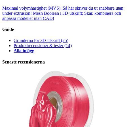
Maximal volymhastighet (MVS): Så här skriver du ut snabbare utan
under-extrusion!
Mesh Boolean i 3D-utskrift: Skär, kombinera och
anpassa modeller utan CAD!
Guide
Grunderna för 3D-utskrift
(25)
Produktrecensioner & tester
(14)
Alla inlägg
Senaste recensionerna