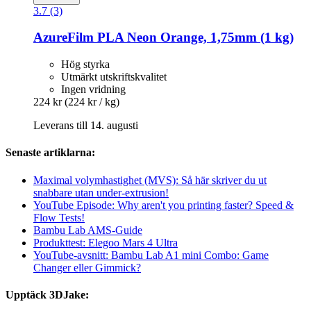
3.7 (3)
AzureFilm
PLA Neon Orange, 1,75mm (1 kg)
Hög styrka
Utmärkt utskriftskvalitet
Ingen vridning
224 kr
(224 kr / kg)
Leverans till 14. augusti
Senaste artiklarna:
Maximal volymhastighet (MVS): Så här skriver du ut
snabbare utan under-extrusion!
YouTube Episode: Why aren't you printing faster? Speed &
Flow Tests!
Bambu Lab AMS-Guide
Produkttest: Elegoo Mars 4 Ultra
YouTube-avsnitt: Bambu Lab A1 mini Combo: Game
Changer eller Gimmick?
Upptäck 3DJake: