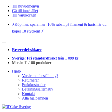
Till huvudmenyn
Gå till innehållet
Till varukorgen
⚡️Köp mer, spara mer: 10% rabatt på filament & harts när du
köper 10 stycken! ⚡️
Reservdelssökare
Sverige: Fri standardfrakt
från 1 099 kr
Mer än 11.100 produkter
Hjälp
Var är min beställning?
Returnerar
Fraktkostnader
Betalningsalternativ
Kontakt
Alla hjälpämnen