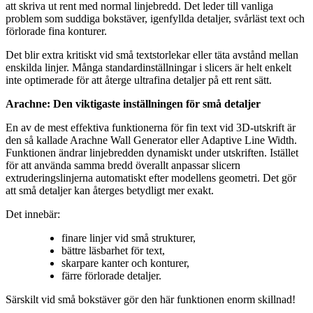
att skriva ut rent med normal linjebredd. Det leder till vanliga
problem som suddiga bokstäver, igenfyllda detaljer, svårläst text och
förlorade fina konturer.
Det blir extra kritiskt vid små textstorlekar eller täta avstånd mellan
enskilda linjer. Många standardinställningar i slicers är helt enkelt
inte optimerade för att återge ultrafina detaljer på ett rent sätt.
Arachne: Den viktigaste inställningen för små detaljer
En av de mest effektiva funktionerna för fin text vid 3D-utskrift är
den så kallade Arachne Wall Generator eller Adaptive Line Width.
Funktionen ändrar linjebredden dynamiskt under utskriften. Istället
för att använda samma bredd överallt anpassar slicern
extruderingslinjerna automatiskt efter modellens geometri. Det gör
att små detaljer kan återges betydligt mer exakt.
Det innebär:
finare linjer vid små strukturer,
bättre läsbarhet för text,
skarpare kanter och konturer,
färre förlorade detaljer.
Särskilt vid små bokstäver gör den här funktionen enorm skillnad!