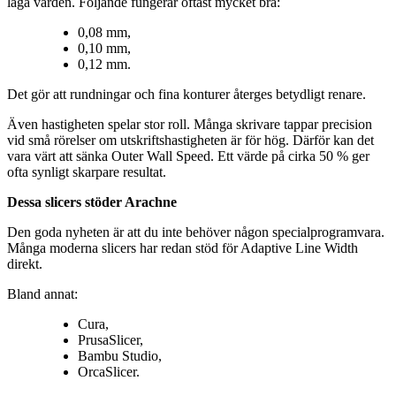
låga värden. Följande fungerar oftast mycket bra:
0,08 mm,
0,10 mm,
0,12 mm.
Det gör att rundningar och fina konturer återges betydligt renare.
Även hastigheten spelar stor roll. Många skrivare tappar precision
vid små rörelser om utskriftshastigheten är för hög. Därför kan det
vara värt att sänka Outer Wall Speed. Ett värde på cirka 50 % ger
ofta synligt skarpare resultat.
Dessa slicers stöder Arachne
Den goda nyheten är att du inte behöver någon specialprogramvara.
Många moderna slicers har redan stöd för Adaptive Line Width
direkt.
Bland annat:
Cura,
PrusaSlicer,
Bambu Studio,
OrcaSlicer.