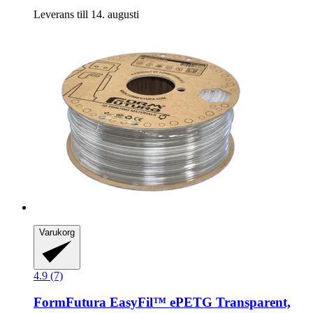
Leverans till 14. augusti
Varukorg
4.9 (7)
FormFutura
EasyFil™ ePETG Transparent,