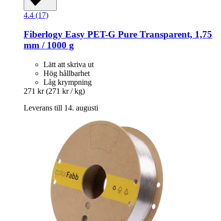
4.4 (17)
Fiberlogy
Easy PET-​G Pure Transparent, 1,75
mm / 1000 g
Lätt att skriva ut
Hög hållbarhet
Låg krympning
271 kr
(271 kr / kg)
Leverans till 14. augusti