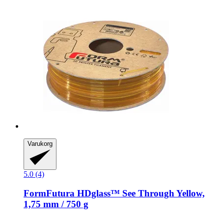
Varukorg
5.0 (4)
FormFutura
HDglass™ See Through Yellow,
1,75 mm / 750 g