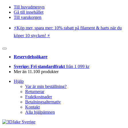
Till huvudmenyn
Gå till innehållet
Till varukorgen
⚡️Köp mer, spara mer: 10% rabatt på filament & harts när du
köper 10 stycken! ⚡️
Reservdelssökare
Sverige: Fri standardfrakt
från 1 099 kr
Mer än 11.100 produkter
Hjälp
Var är min beställning?
Returnerar
Fraktkostnader
Betalningsalternativ
Kontakt
Alla hjälpämnen