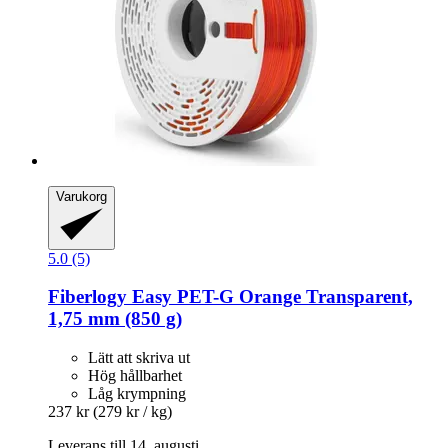
Varukorg
5.0 (5)
Fiberlogy
Easy PET-​G Orange Transparent,
1,75 mm (850 g)
Lätt att skriva ut
Hög hållbarhet
Låg krympning
237 kr
(279 kr / kg)
Leverans till 14. augusti