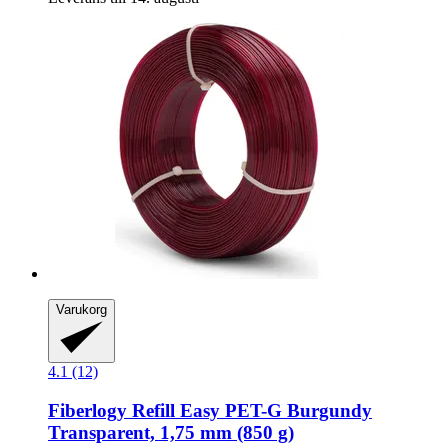
Varukorg
4.1 (12)
Fiberlogy
Refill Easy PET-​G Burgundy
Transparent, 1,75 mm (850 g)