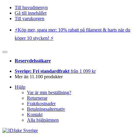
Till huvudmenyn
Gå till innehållet
Till varukorgen
⚡️Köp mer, spara mer: 10% rabatt på filament & harts när du
köper 10 stycken! ⚡️
Reservdelssökare
Sverige: Fri standardfrakt
från 1 099 kr
Mer än 11.100 produkter
Hjälp
Var är min beställning?
Returnerar
Fraktkostnader
Betalningsalternativ
Kontakt
Alla hjälpämnen