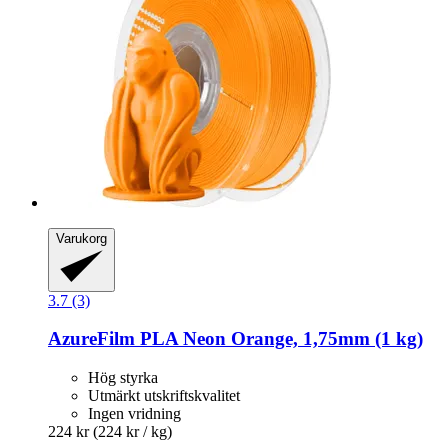
Varukorg
3.7 (3)
AzureFilm
PLA Neon Orange, 1,75mm (1 kg)
Hög styrka
Utmärkt utskriftskvalitet
Ingen vridning
224 kr
(224 kr / kg)