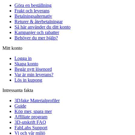
Göra en beställning
Frakt och leverans
Betalningsalternativ
Returer & återbetalningar
Så här använder du ditt konto
Kampanjer och rabatter
Behöver du mer hjälp?
Mitt konto
Logga in
Skapa konto
Begär nytt lösenord
Var är min leverans?
Lös in kupong
Intressanta fakta
3DJake Materialprofiler
Guide
Köp mer, spara mer
Affiliate program
3D-utskrift FAQ
FabLabs Support
Vi och vår miljö