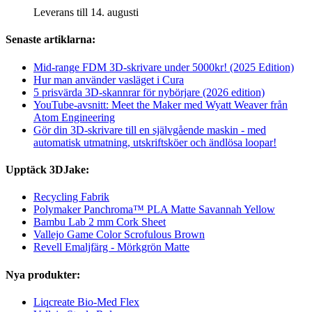
Leverans till 14. augusti
Senaste artiklarna:
Mid-range FDM 3D-skrivare under 5000kr! (2025 Edition)
Hur man använder vasläget i Cura
5 prisvärda 3D-skannrar för nybörjare (2026 edition)
YouTube-avsnitt: Meet the Maker med Wyatt Weaver från
Atom Engineering
Gör din 3D-skrivare till en självgående maskin - med
automatisk utmatning, utskriftsköer och ändlösa loopar!
Upptäck 3DJake:
Recycling Fabrik
Polymaker Panchroma™ PLA Matte Savannah Yellow
Bambu Lab 2 mm Cork Sheet
Vallejo Game Color Scrofulous Brown
Revell Emaljfärg - Mörkgrön Matte
Nya produkter:
Liqcreate Bio-Med Flex