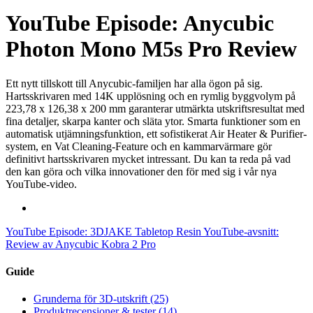
YouTube Episode: Anycubic
Photon Mono M5s Pro Review
Ett nytt tillskott till Anycubic-familjen har alla ögon på sig.
Hartsskrivaren med 14K upplösning och en rymlig byggvolym på
223,78 x 126,38 x 200 mm garanterar utmärkta utskriftsresultat med
fina detaljer, skarpa kanter och släta ytor. Smarta funktioner som en
automatisk utjämningsfunktion, ett sofistikerat Air Heater & Purifier-
system, en Vat Cleaning-Feature och en kammarvärmare gör
definitivt hartsskrivaren mycket intressant. Du kan ta reda på vad
den kan göra och vilka innovationer den för med sig i vår nya
YouTube-video.
YouTube Episode: 3DJAKE Tabletop Resin
YouTube-avsnitt:
Review av Anycubic Kobra 2 Pro
Guide
Grunderna för 3D-utskrift
(25)
Produktrecensioner & tester
(14)