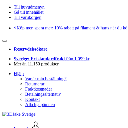
Till huvudmenyn
Gå till innehållet
Till varukorgen
⚡️Köp mer, spara mer: 10% rabatt på filament & harts när du kö
Reservdelssökare
Sverige: Fri standardfrakt
från 1 099 kr
Mer än 11.150 produkter
Hjälp
Var är min beställning?
Returnerar
Fraktkostnader
Betalningsalternativ
Kontakt
Alla hjälpämnen