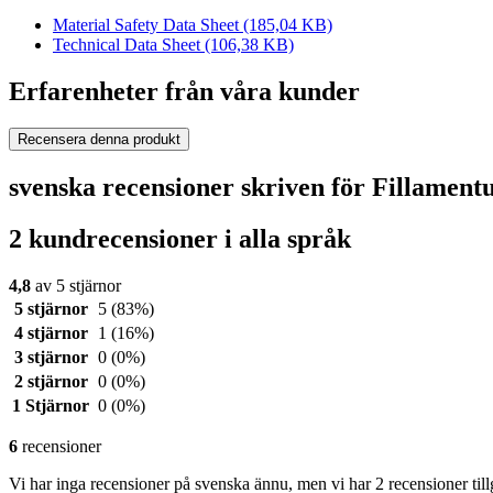
Material Safety Data Sheet
(185,04 KB)
Technical Data Sheet
(106,38 KB)
Erfarenheter från våra kunder
Recensera denna produkt
svenska recensioner skriven för Fillament
2 kundrecensioner i alla språk
4,8
av 5 stjärnor
5 stjärnor
5
(83%)
4 stjärnor
1
(16%)
3 stjärnor
0
(0%)
2 stjärnor
0
(0%)
1 Stjärnor
0
(0%)
6
recensioner
Vi har inga recensioner på svenska ännu, men vi har 2 recensioner til