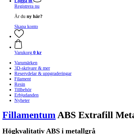
Logga in
Registrera nu
Är du
ny här?
Skapa konto
Varukorg
0 kr
Varumärken
3D-skrivare & mer
Reservdelar & uppgraderingar
Filament
Resin
Tillbehör
Erbjudanden
Nyheter
Fillamentum
ABS Extrafill Meta
Högkvalitativ ABS i metallgrå