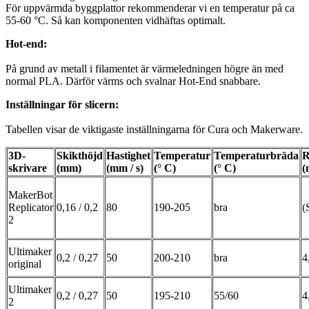
För uppvärmda byggplattor rekommenderar vi en temperatur på ca
55-60 °C. Så kan komponenten vidhäftas optimalt.
Hot-end:
På grund av metall i filamentet är värmeledningen högre än med
normal PLA. Därför värms och svalnar Hot-End snabbare.
Inställningar för slicern:
Tabellen visar de viktigaste inställningarna för Cura och Makerware.
3D-
Skikthöjd
Hastighet
Temperatur
Temperaturbräda
R
skrivare
(mm)
(mm / s)
(° C)
(° C)
(
MakerBot
Replicator
0,16 / 0,2
80
190-205
bra
(
2
Ultimaker
0,2 / 0,27
50
200-210
bra
4
original
Ultimaker
0,2 / 0,27
50
195-210
55/60
4
2