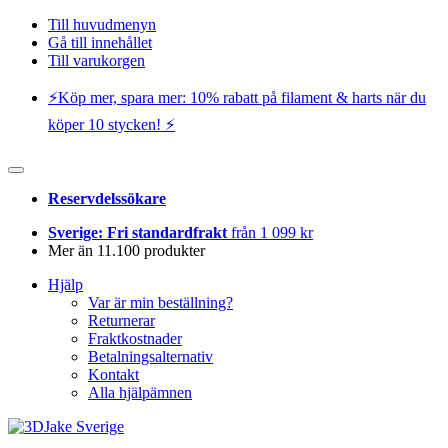
Till huvudmenyn
Gå till innehållet
Till varukorgen
⚡️Köp mer, spara mer: 10% rabatt på filament & harts när du
köper 10 stycken! ⚡️
Reservdelssökare
Sverige: Fri standardfrakt
från 1 099 kr
Mer än 11.100 produkter
Hjälp
Var är min beställning?
Returnerar
Fraktkostnader
Betalningsalternativ
Kontakt
Alla hjälpämnen