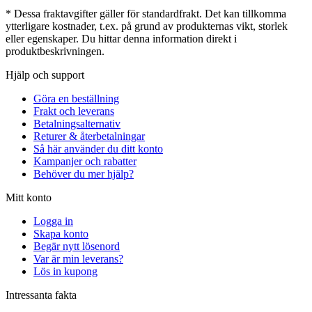
* Dessa fraktavgifter gäller för standardfrakt. Det kan tillkomma
ytterligare kostnader, t.ex. på grund av produkternas vikt, storlek
eller egenskaper. Du hittar denna information direkt i
produktbeskrivningen.
Hjälp och support
Göra en beställning
Frakt och leverans
Betalningsalternativ
Returer & återbetalningar
Så här använder du ditt konto
Kampanjer och rabatter
Behöver du mer hjälp?
Mitt konto
Logga in
Skapa konto
Begär nytt lösenord
Var är min leverans?
Lös in kupong
Intressanta fakta