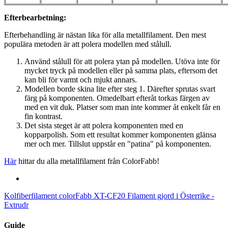
Efterbearbetning:
Efterbehandling är nästan lika för alla metallfilament. Den mest
populära metoden är att polera modellen med stålull.
Använd stålull för att polera ytan på modellen. Utöva inte för
mycket tryck på modellen eller på samma plats, eftersom det
kan bli för varmt och mjukt annars.
Modellen borde skina lite efter steg 1. Därefter sprutas svart
färg på komponenten. Omedelbart efteråt torkas färgen av
med en vit duk. Platser som man inte kommer åt enkelt får en
fin kontrast.
Det sista steget är att polera komponenten med en
kopparpolish. Som ett resultat kommer komponenten glänsa
mer och mer. Tillslut uppstår en "patina" på komponenten.
Här
hittar du alla metallfilament från ColorFabb!
Kolfiberfilament colorFabb XT-CF20
Filament gjord i Österrike -
Extrudr
Guide