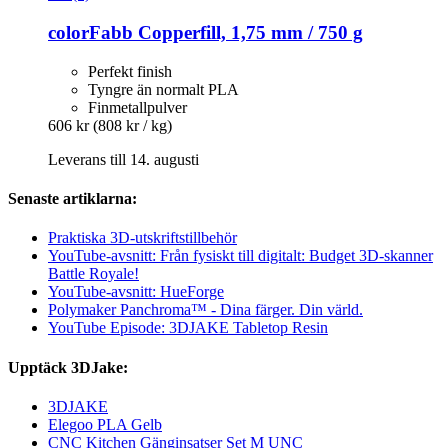
colorFabb
Copperfill, 1,75 mm / 750 g
Perfekt finish
Tyngre än normalt PLA
Finmetallpulver
606 kr
(808 kr / kg)
Leverans till 14. augusti
Senaste artiklarna:
Praktiska 3D-utskriftstillbehör
YouTube-avsnitt: Från fysiskt till digitalt: Budget 3D-skanner
Battle Royale!
YouTube-avsnitt: HueForge
Polymaker Panchroma™ - Dina färger. Din värld.
YouTube Episode: 3DJAKE Tabletop Resin
Upptäck 3DJake:
3DJAKE
Elegoo PLA Gelb
CNC Kitchen Gänginsatser Set M UNC