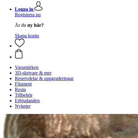
Logga in
Registrera nu
Är du
ny här?
Skapa konto
Varumärken
3D-skrivare & mer
Reservdelar & uppgraderingar
Filament
Resin
Tillbehör
Erbjudanden
Nyheter