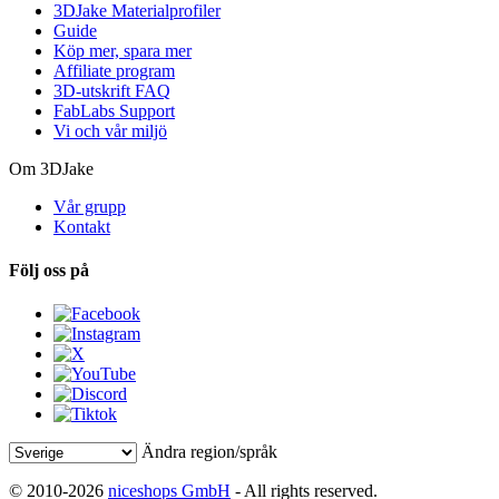
3DJake Materialprofiler
Guide
Köp mer, spara mer
Affiliate program
3D-utskrift FAQ
FabLabs Support
Vi och vår miljö
Om 3DJake
Vår grupp
Kontakt
Följ oss på
Ändra region/språk
© 2010-2026
niceshops GmbH
- All rights reserved.