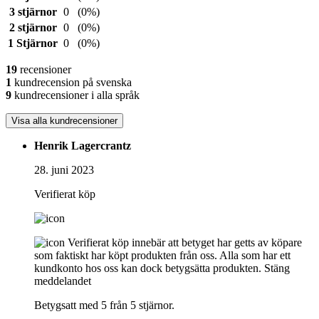
3 stjärnor
0
(0%)
2 stjärnor
0
(0%)
1 Stjärnor
0
(0%)
19
recensioner
1
kundrecension på svenska
9
kundrecensioner i alla språk
Visa alla kundrecensioner
Henrik Lagercrantz
28. juni 2023
Verifierat köp
Verifierat köp innebär att betyget har getts av köpare
som faktiskt har köpt produkten från oss. Alla som har ett
kundkonto hos oss kan dock betygsätta produkten.
Stäng
meddelandet
Betygsatt med 5 från 5 stjärnor.