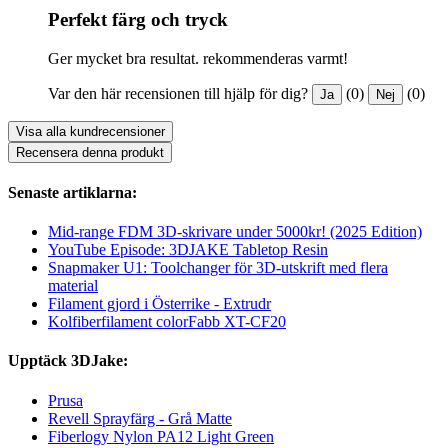
Perfekt färg och tryck
Ger mycket bra resultat. rekommenderas varmt!
Var den här recensionen till hjälp för dig?
(0)
(0)
Ja
Nej
Visa alla kundrecensioner
Recensera denna produkt
Senaste artiklarna:
Mid-range FDM 3D-skrivare under 5000kr! (2025 Edition)
YouTube Episode: 3DJAKE Tabletop Resin
Snapmaker U1: Toolchanger för 3D-utskrift med flera
material
Filament gjord i Österrike - Extrudr
Kolfiberfilament colorFabb XT-CF20
Upptäck 3DJake:
Prusa
Revell Sprayfärg - Grå Matte
Fiberlogy Nylon PA12 Light Green