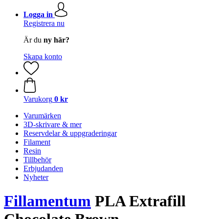
Logga in
Registrera nu
Är du
ny här?
Skapa konto
Varukorg
0 kr
Varumärken
3D-skrivare & mer
Reservdelar & uppgraderingar
Filament
Resin
Tillbehör
Erbjudanden
Nyheter
Fillamentum
PLA Extrafill