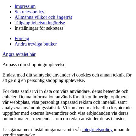
Impressum
Sekretesspolicy
Allmänna villkor och ångerrät
Tillgänglighetsredogörelse
Inställningar för sekretess
Företag
Andra trevliga butiker
Ångra avtalet här
Anpassa din shoppingupplevelse
Endast med ditt samtycke använder vi cookies och annan teknik för
att ge dig en personlig shoppingupplevelse.
För detta samlar vi in data om våra användare, deras beteende och
enheter. Denna information används för att kontinuerligt optimera
vår webbplats, visa personligt anpassad reklam och innehåll samt
analysera användningsstatistik. Vi kan även matcha dina krypterade
uppgifter med externa leverantörer och visa erbjudanden via deras
onlinekanaler – men endast om du redan använder deras tjänster.
Läs gärna mer i inställningarna samt i vår
integritetspolicy
innan du
ger ditt samtycke.