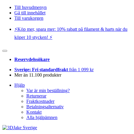
Till huvudmenyn
Gå till innehållet
Till varukorgen
⚡️Köp mer, spara mer: 10% rabatt på filament & harts när du
köper 10 stycken! ⚡️
Reservdelssökare
Sverige: Fri standardfrakt
från 1 099 kr
Mer än 11.100 produkter
Hjälp
Var är min beställning?
Returnerar
Fraktkostnader
Betalningsalternativ
Kontakt
Alla hjälpämnen