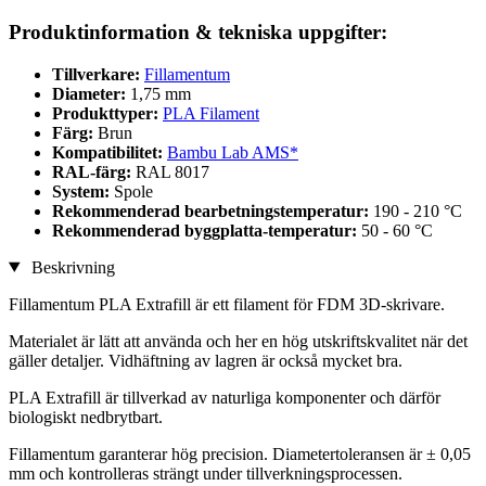
Produktinformation & tekniska uppgifter:
Tillverkare:
Fillamentum
Diameter:
1,75 mm
Produkttyper:
PLA Filament
Färg:
Brun
Kompatibilitet:
Bambu Lab AMS*
RAL-färg:
RAL 8017
System:
Spole
Rekommenderad bearbetningstemperatur:
190 - 210 °C
Rekommenderad byggplatta-temperatur:
50 - 60 °C
Beskrivning
Fillamentum PLA Extrafill är ett filament för FDM 3D-skrivare.
Materialet är lätt att använda och her en hög utskriftskvalitet när det
gäller detaljer. Vidhäftning av lagren är också mycket bra.
PLA Extrafill är tillverkad av naturliga komponenter och därför
biologiskt nedbrytbart.
Fillamentum garanterar hög precision. Diametertoleransen är ± 0,05
mm och kontrolleras strängt under tillverkningsprocessen.