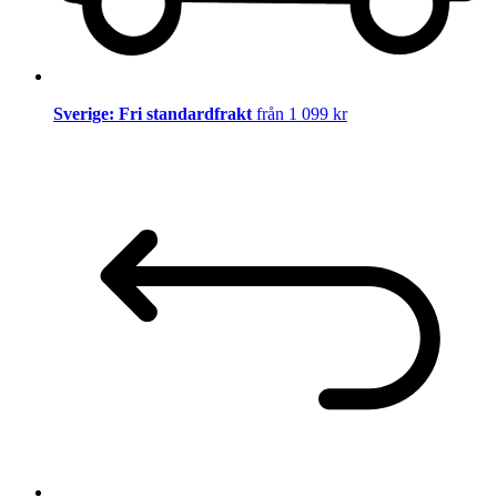
Sverige: Fri standardfrakt
från 1 099 kr