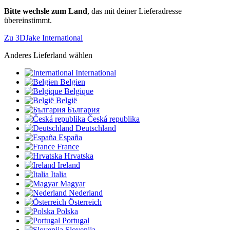
Bitte wechsle zum Land
, das mit deiner Lieferadresse
übereinstimmt.
Zu 3DJake International
Anderes Lieferland wählen
International
Belgien
Belgique
België
България
Česká republika
Deutschland
España
France
Hrvatska
Ireland
Italia
Magyar
Nederland
Österreich
Polska
Portugal
Slovenija