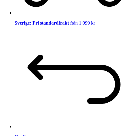
Sverige: Fri standardfrakt
från 1 099 kr