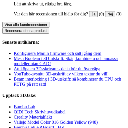
Lätt att skriva ut, riktigt bra färg.
Var den här recensionen till hjälp för dig?
(0)
(0)
Ja
Nej
Visa alla kundrecensioner
Recensera denna produkt
Senaste artiklarna:
Konfigurera Marlin firmware och sätt igång den!
Mesh Boolean i 3D-utskrift: Skär, kombinera och anpassa
modeller utan CAD!
Att köpa en 3D-skrivare - detta bör du överväga
YouTube-avsnitt: 3D-utskrift av vilken textur du vill!
Beam interlocking i 3D-utskrift: så kombinerar du TPU och
PETG på rätt sätt!
Upptäck 3DJake:
Bambu Lab
QIDI Tech Skrivhuvudkabel
Creality Materialfläkt
Vallejo Model Color 016 Golden Yellow (948)
Bambu Lab AP Board - HV