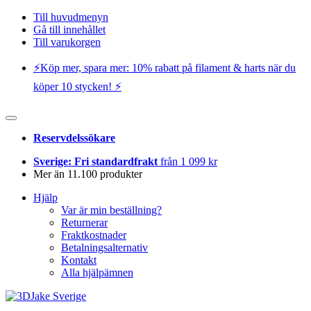
Till huvudmenyn
Gå till innehållet
Till varukorgen
⚡️Köp mer, spara mer: 10% rabatt på filament & harts när du
köper 10 stycken! ⚡️
Reservdelssökare
Sverige: Fri standardfrakt
från 1 099 kr
Mer än 11.100 produkter
Hjälp
Var är min beställning?
Returnerar
Fraktkostnader
Betalningsalternativ
Kontakt
Alla hjälpämnen