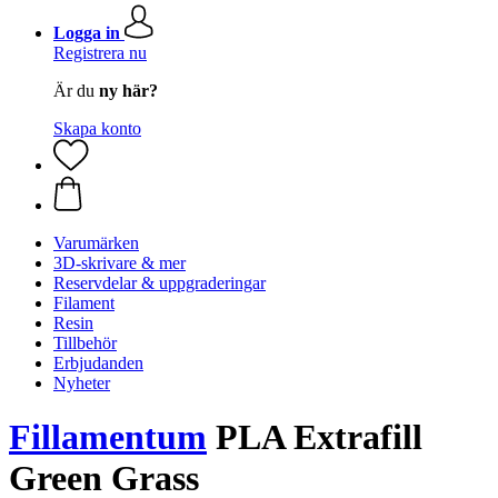
Logga in
Registrera nu
Är du
ny här?
Skapa konto
Varumärken
3D-skrivare & mer
Reservdelar & uppgraderingar
Filament
Resin
Tillbehör
Erbjudanden
Nyheter
Fillamentum
PLA Extrafill
Green Grass