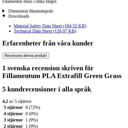
Filamenten finns i olika färger.
Dimension filamentspole
Downloads
Material Safety Data Sheet
(184,52 KB)
Technical Data Sheet
(126,07 KB)
Erfarenheter från våra kunder
Recensera denna produkt
1 svenska recension skriven för
Fillamentum PLA Extrafill Green Grass
5 kundrecensioner i alla språk
4,2
av 5 stjärnor
5 stjärnor
8
(72%)
4 stjärnor
0
(0%)
3 stjärnor
1
(9%)
2 stjärnor
1
(9%)