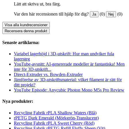
Lätt att skriva ut, bra färg.
Var den här recensionen till hjälp för dig?
(0)
(0)
Ja
Nej
Visa alla kundrecensioner
Recensera denna produkt
Senaste artiklarna:
Variabel lagerhöjd i 3D-utskrift: Hur man undviker fula
lagersteg
YouTube-avsnitt: AI-genererade modeller är fantastiska! Men
inte för 3D-utskrift...
Direct-Extruder vs. Bowden-Extruder
Jämförelse av 3D-utskriftsmaterial: vilket filament är rätt för
ditt projekt?
YouTube Episode: Anycubic Photon Mono M5s Pro Review
Nya produkter:
Recycling Fabrik rPLA Shallow Waters (Blå)
rPETG Dark Emerald (Mörkgrön-Translucent)
Recycling Fabrik rPLA Sweet Cherry (Röd)
Recycling Fabrik rPETG Refill Fluffy Sheep (Vit)