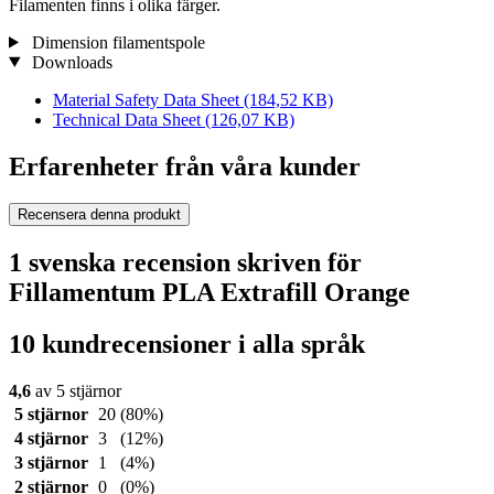
Filamenten finns i olika färger.
Dimension filamentspole
Downloads
Material Safety Data Sheet
(184,52 KB)
Technical Data Sheet
(126,07 KB)
Erfarenheter från våra kunder
Recensera denna produkt
1 svenska recension skriven för
Fillamentum PLA Extrafill Orange
10 kundrecensioner i alla språk
4,6
av 5 stjärnor
5 stjärnor
20
(80%)
4 stjärnor
3
(12%)
3 stjärnor
1
(4%)
2 stjärnor
0
(0%)