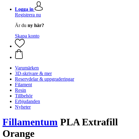
Logga in
Registrera nu
Är du
ny här?
Skapa konto
Varumärken
3D-skrivare & mer
Reservdelar & uppgraderingar
Filament
Resin
Tillbehör
Erbjudanden
Nyheter
Fillamentum
PLA Extrafill
Orange