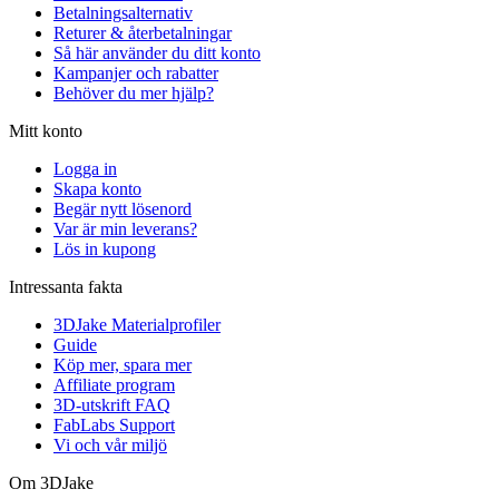
Betalningsalternativ
Returer & återbetalningar
Så här använder du ditt konto
Kampanjer och rabatter
Behöver du mer hjälp?
Mitt konto
Logga in
Skapa konto
Begär nytt lösenord
Var är min leverans?
Lös in kupong
Intressanta fakta
3DJake Materialprofiler
Guide
Köp mer, spara mer
Affiliate program
3D-utskrift FAQ
FabLabs Support
Vi och vår miljö
Om 3DJake