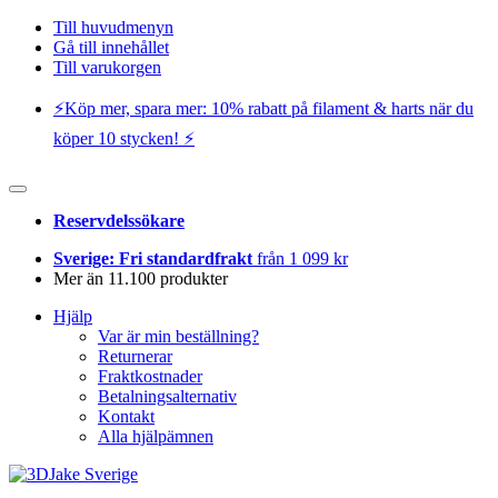
Till huvudmenyn
Gå till innehållet
Till varukorgen
⚡️Köp mer, spara mer: 10% rabatt på filament & harts när du
köper 10 stycken! ⚡️
Reservdelssökare
Sverige: Fri standardfrakt
från 1 099 kr
Mer än 11.100 produkter
Hjälp
Var är min beställning?
Returnerar
Fraktkostnader
Betalningsalternativ
Kontakt
Alla hjälpämnen