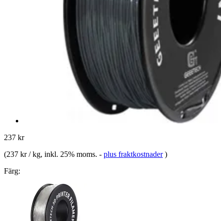
237 kr
(
237 kr / kg
, inkl. 25% moms.
-
plus fraktkostnader
)
Färg: