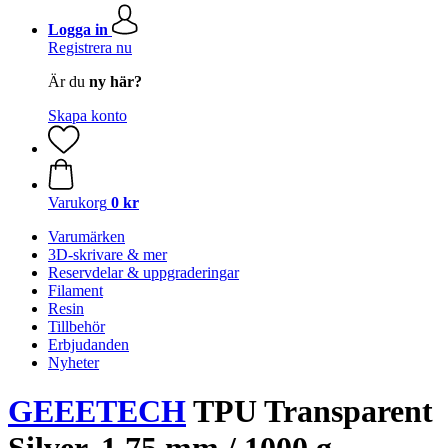
Logga in
Registrera nu
Är du
ny här?
Skapa konto
Varukorg
0 kr
Varumärken
3D-skrivare & mer
Reservdelar & uppgraderingar
Filament
Resin
Tillbehör
Erbjudanden
Nyheter
GEEETECH
TPU Transparent