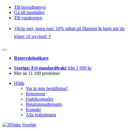
Till huvudmenyn
Gå till innehållet
Till varukorgen
⚡️Köp mer, spara mer: 10% rabatt på filament & harts när du
köper 10 stycken! ⚡️
Reservdelssökare
Sverige: Fri standardfrakt
från 1 099 kr
Mer än 11.100 produkter
Hjälp
Var är min beställning?
Returnerar
Fraktkostnader
Betalningsalternativ
Kontakt
Alla hjälpämnen