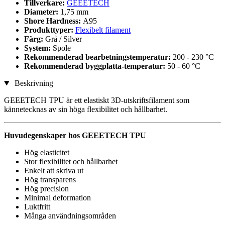
Tillverkare:
GEEETECH
Diameter:
1,75 mm
Shore Hardness:
A95
Produkttyper:
Flexibelt filament
Färg:
Grå / Silver
System:
Spole
Rekommenderad bearbetningstemperatur:
200 - 230 °C
Rekommenderad byggplatta-temperatur:
50 - 60 °C
Beskrivning
GEEETECH TPU är ett elastiskt 3D-utskriftsfilament som
kännetecknas av sin höga flexibilitet och hållbarhet.
Huvudegenskaper hos GEEETECH TPU
Hög elasticitet
Stor flexibilitet och hållbarhet
Enkelt att skriva ut
Hög transparens
Hög precision
Minimal deformation
Luktfritt
Många användningsområden