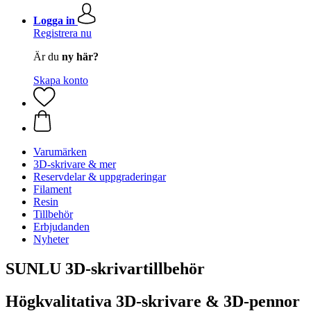
Logga in
Registrera nu
Är du
ny här?
Skapa konto
Varumärken
3D-skrivare & mer
Reservdelar & uppgraderingar
Filament
Resin
Tillbehör
Erbjudanden
Nyheter
SUNLU 3D-skrivartillbehör
Högkvalitativa 3D-skrivare & 3D-pennor