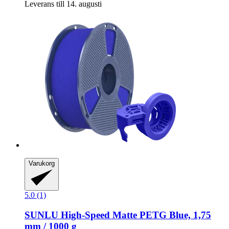
Leverans till 14. augusti
Varukorg
5.0 (1)
SUNLU
High-​Speed Matte PETG Blue, 1,75
mm / 1000 g