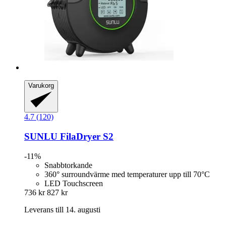
Varukorg
4.7 (120)
SUNLU
FilaDryer S2
-11%
Snabbtorkande
360° surroundvärme med temperaturer upp till 70°C
LED Touchscreen
736 kr
827 kr
Leverans till 14. augusti