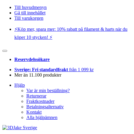
Till huvudmenyn
Gå till innehållet
Till varukorgen
⚡️Köp mer, spara mer: 10% rabatt på filament & harts när du
köper 10 stycken! ⚡️
Reservdelssökare
Sverige: Fri standardfrakt
från 1 099 kr
Mer än 11.100 produkter
Hjälp
Var är min beställning?
Returnerar
Fraktkostnader
Betalningsalternativ
Kontakt
Alla hjälpämnen