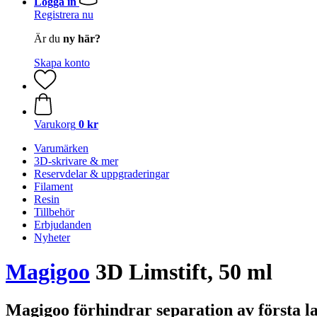
Logga in
Registrera nu
Är du
ny här?
Skapa konto
Varukorg
0 kr
Varumärken
3D-skrivare & mer
Reservdelar & uppgraderingar
Filament
Resin
Tillbehör
Erbjudanden
Nyheter
Magigoo
3D Limstift, 50 ml
Magigoo förhindrar separation av första l