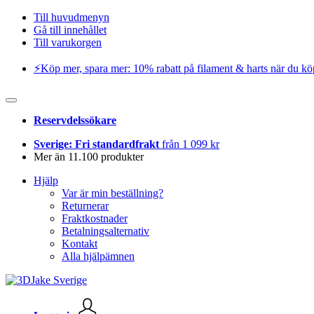
Till huvudmenyn
Gå till innehållet
Till varukorgen
⚡️Köp mer, spara mer: 10% rabatt på filament & harts när du kö
Reservdelssökare
Sverige: Fri standardfrakt
från 1 099 kr
Mer än 11.100 produkter
Hjälp
Var är min beställning?
Returnerar
Fraktkostnader
Betalningsalternativ
Kontakt
Alla hjälpämnen