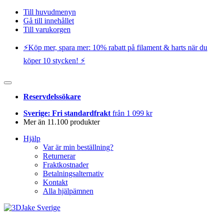
Till huvudmenyn
Gå till innehållet
Till varukorgen
⚡️Köp mer, spara mer: 10% rabatt på filament & harts när du
köper 10 stycken! ⚡️
Reservdelssökare
Sverige: Fri standardfrakt
från 1 099 kr
Mer än 11.100 produkter
Hjälp
Var är min beställning?
Returnerar
Fraktkostnader
Betalningsalternativ
Kontakt
Alla hjälpämnen