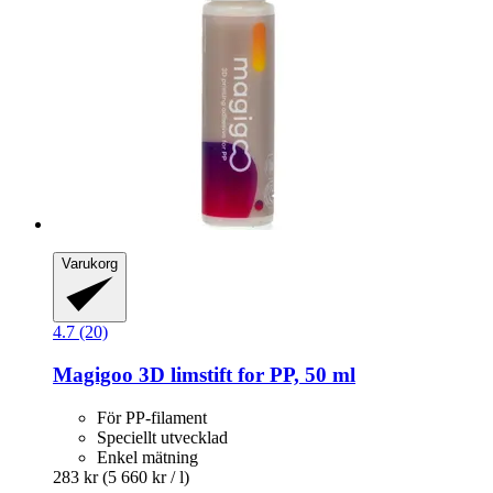
Varukorg
4.7 (20)
Magigoo
3D limstift for PP, 50 ml
För PP-filament
Speciellt utvecklad
Enkel mätning
283 kr
(5 660 kr / l)