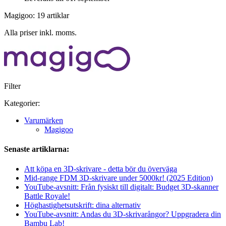
Magigoo: 19 artiklar
Alla priser inkl. moms.
Filter
Kategorier:
Varumärken
Magigoo
Senaste artiklarna:
Att köpa en 3D-skrivare - detta bör du överväga
Mid-range FDM 3D-skrivare under 5000kr! (2025 Edition)
YouTube-avsnitt: Från fysiskt till digitalt: Budget 3D-skanner
Battle Royale!
Höghastighetsutskrift: dina alternativ
YouTube-avsnitt: Andas du 3D-skrivarångor? Uppgradera din
Bambu Lab!