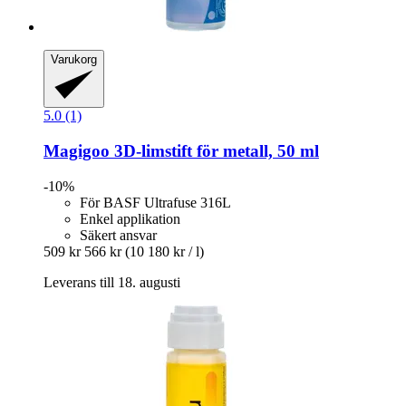
Varukorg
5.0 (1)
Magigoo
3D-​limstift för metall, 50 ml
-10%
För BASF Ultrafuse 316L
Enkel applikation
Säkert ansvar
509 kr
566 kr
(10 180 kr / l)
Leverans till 18. augusti