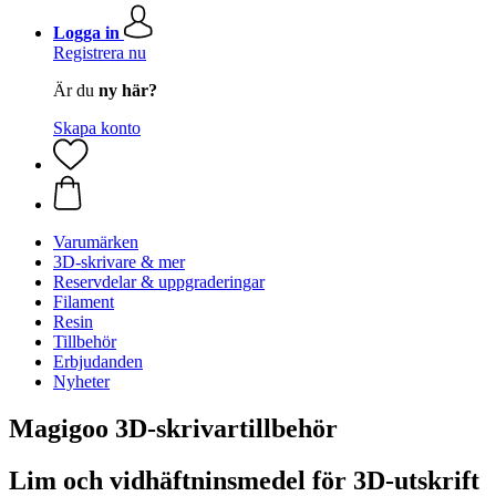
Logga in
Registrera nu
Är du
ny här?
Skapa konto
Varumärken
3D-skrivare & mer
Reservdelar & uppgraderingar
Filament
Resin
Tillbehör
Erbjudanden
Nyheter
Magigoo 3D-skrivartillbehör
Lim och vidhäftninsmedel för 3D-utskrift