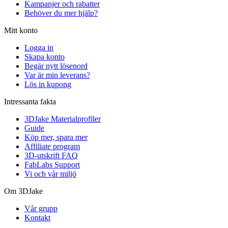
Kampanjer och rabatter
Behöver du mer hjälp?
Mitt konto
Logga in
Skapa konto
Begär nytt lösenord
Var är min leverans?
Lös in kupong
Intressanta fakta
3DJake Materialprofiler
Guide
Köp mer, spara mer
Affiliate program
3D-utskrift FAQ
FabLabs Support
Vi och vår miljö
Om 3DJake
Vår grupp
Kontakt