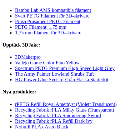
Bambu Lab AMS-kompatibla filament
Svart PETG Filament för 3D-skrivare
Prusa Prusament PETG Filament
PETG Filament: 1.75 mm
1,75 mm filament för 3D-skrivare
Upptäck 3DJake:
3DMakerpro
Vallejo Game Color Fluo Yellow
Spectrum PETG Premium High Speed Light Grey
The Army Painter Lowland Shrubs Tuft
HG Power Glue Svetsfog från Flaska Starterkit
Nya produkter:
rPETG Refill Royal Amethyst (Violett-Translucent)
Recycling Fabrik rPLA Milky Glass (Transparent)
Recycling Fabrik rPLA Shimmering Sword
Recycling Fabrik rPLA Refill Dark Ivy
Nobufil PLAx Astro Black