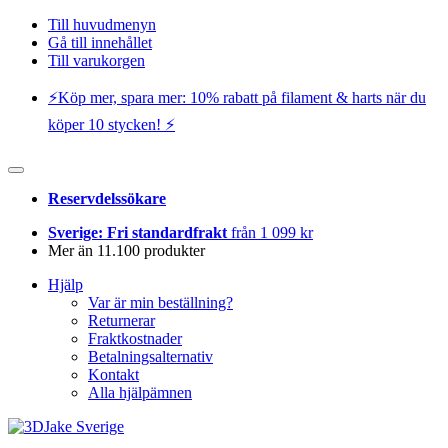
Till huvudmenyn
Gå till innehållet
Till varukorgen
⚡️Köp mer, spara mer: 10% rabatt på filament & harts när du
köper 10 stycken! ⚡️
Reservdelssökare
Sverige: Fri standardfrakt
från 1 099 kr
Mer än 11.100 produkter
Hjälp
Var är min beställning?
Returnerar
Fraktkostnader
Betalningsalternativ
Kontakt
Alla hjälpämnen