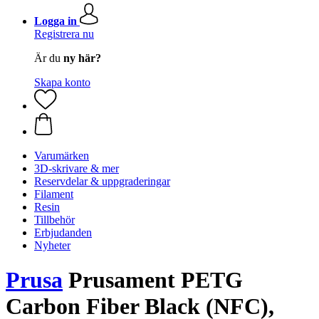
Logga in
Registrera nu
Är du
ny här?
Skapa konto
Varumärken
3D-skrivare & mer
Reservdelar & uppgraderingar
Filament
Resin
Tillbehör
Erbjudanden
Nyheter
Prusa
Prusament PETG
Carbon Fiber Black (NFC),