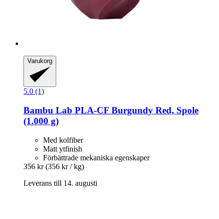
Varukorg
5.0 (1)
Bambu Lab
PLA-​CF Burgundy Red, Spole
(1.000 g)
Med kolfiber
Matt ytfinish
Förbättrade mekaniska egenskaper
356 kr
(356 kr / kg)
Leverans till 14. augusti