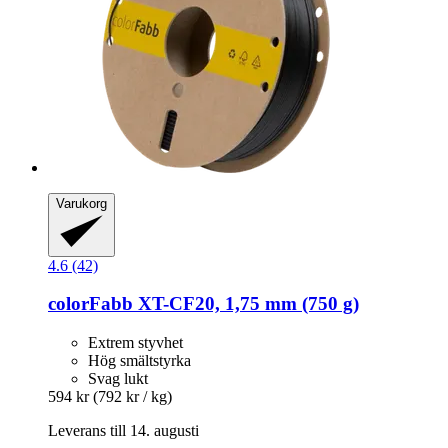
Varukorg
4.6 (42)
colorFabb
XT-​CF20, 1,75 mm (750 g)
Extrem styvhet
Hög smältstyrka
Svag lukt
594 kr
(792 kr / kg)
Leverans till 14. augusti