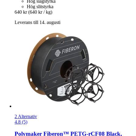
Hög slagstyrka
Hög slitstyrka
640 kr
(640 kr / kg)
Leverans till 14. augusti
2 Alternativ
4.8 (5)
Polymaker
Fiberon™ PETG-​rCF08 Black,