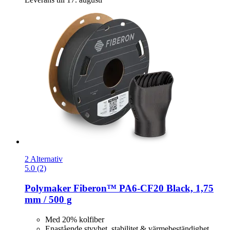
2 Alternativ
5.0 (2)
Polymaker
Fiberon™ PA6-​CF20 Black, 1,75
mm / 500 g
Med 20% kolfiber
Enastående styvhet, stabilitet & värmebeständighet