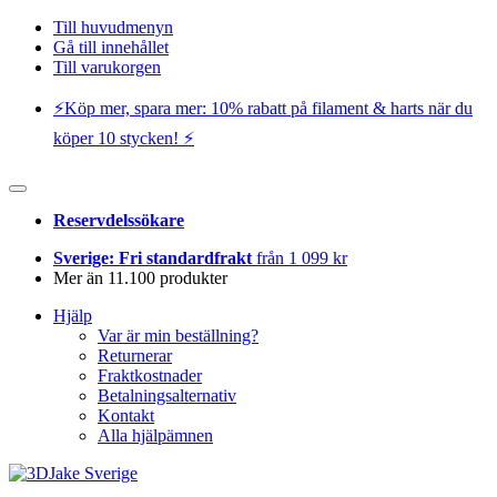
Till huvudmenyn
Gå till innehållet
Till varukorgen
⚡️Köp mer, spara mer: 10% rabatt på filament & harts när du
köper 10 stycken! ⚡️
Reservdelssökare
Sverige: Fri standardfrakt
från 1 099 kr
Mer än 11.100 produkter
Hjälp
Var är min beställning?
Returnerar
Fraktkostnader
Betalningsalternativ
Kontakt
Alla hjälpämnen