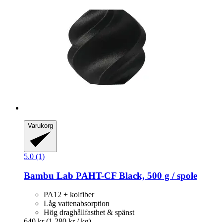
Varukorg
5.0 (1)
Bambu Lab
PAHT-​CF Black, 500 g / spole
PA12 + kolfiber
Låg vattenabsorption
Hög draghållfasthet & spänst
640 kr
(1 280 kr / kg)