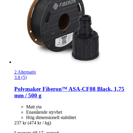
2 Alternativ
3.8 (5)
Polymaker
Fiberon™ ASA-​CF08 Black, 1,75
mm / 500 g
Matt yta
Enastående styvhet
Hög dimensionell stabilitet
237 kr
(474 kr / kg)
Leverans till 17. augusti