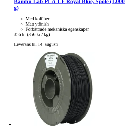
Bambu Lab
PLA-​CF Royal Blue, Spole (1.000
g)
Med kolfiber
Matt ytfinish
Förbättrade mekaniska egenskaper
356 kr
(356 kr / kg)
Leverans till 14. augusti