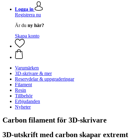
Logga in
Registrera nu
Är du
ny här?
Skapa konto
Varumärken
3D-skrivare & mer
Reservdelar & uppgraderingar
Filament
Resin
Tillbehör
Erbjudanden
Nyheter
Carbon filament för 3D-skrivare
3D-utskrift med carbon skapar extremt