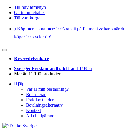
Till huvudmenyn
Gå till innehållet
Till varukorgen
⚡️Köp mer, spara mer: 10% rabatt på filament & harts när du
köper 10 stycken! ⚡️
Reservdelssökare
Sverige: Fri standardfrakt
från 1 099 kr
Mer än 11.100 produkter
Hjälp
Var är min beställning?
Returnerar
Fraktkostnader
Betalningsalternativ
Kontakt
Alla hjälpämnen