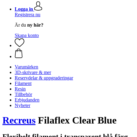
Logga in
Registrera nu
Är du
ny här?
Skapa konto
Varumärken
3D-skrivare & mer
Reservdelar & uppgraderingar
Filament
Resin
Tillbehör
Erbjudanden
Nyheter
Recreus
Filaflex Clear Blue
Flexibelt filament i transparent blå färg