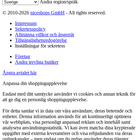
Ändra region/språk
© 2010-2026
niceshops GmbH
- All rights reserved.
Impressum
Sekretesspolicy
Allmänna villkor och ångerrät
Tillgänglighetsredogörelse
Inställningar för sekretess
Företag
Andra trevliga butiker
Ångra avtalet här
Anpassa din shoppingupplevelse
Endast med ditt samtycke använder vi cookies och annan teknik för
att ge dig en personlig shoppingupplevelse.
För detta samlar vi in data om våra användare, deras beteende och
enheter. Denna information används för att kontinuerligt optimera
vår webbplats, visa personligt anpassad reklam och innehåll samt
analysera användningsstatistik. Vi kan även matcha dina krypterade
uppgifter med externa leverantörer och visa erbjudanden via deras
onlinekanaler – men endast om du redan använder deras tjänster.