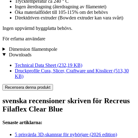
Trycktemperatur ca 240 ° C
Ingen återdragning (återdragning av filamentet)
Öka materialflödet till 105-115% om det behövs
Direktdriven extruder (Bowden extruder kan vara svårt)
Ingen uppvärmd byggplatta behövs.
För erfarna användare
Dimension filamentspole
Downloads
Technical Data Sheet
(232,19 KB)
Druckprofile Cura, Slicer, Craftware und Kisslicer
(513,30
KB)
Recensera denna produkt
svenska recensioner skriven för Recreus
Filaflex Clear Blue
Senaste artiklarna:
5 prisvärda 3D-skannrar för nybörjare (2026 edition)