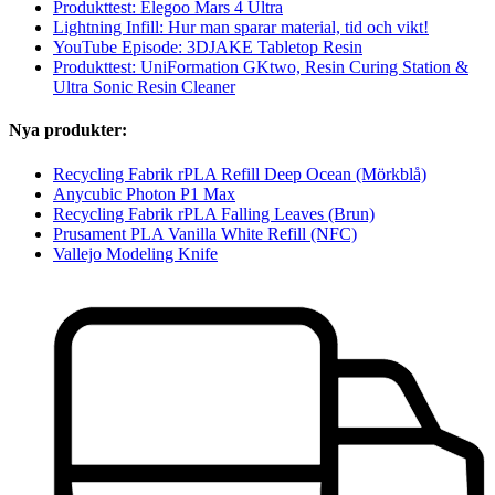
Produkttest: Elegoo Mars 4 Ultra
Lightning Infill: Hur man sparar material, tid och vikt!
YouTube Episode: 3DJAKE Tabletop Resin
Produkttest: UniFormation GKtwo, Resin Curing Station &
Ultra Sonic Resin Cleaner
Nya produkter:
Recycling Fabrik rPLA Refill Deep Ocean (Mörkblå)
Anycubic Photon P1 Max
Recycling Fabrik rPLA Falling Leaves (Brun)
Prusament PLA Vanilla White Refill (NFC)
Vallejo Modeling Knife