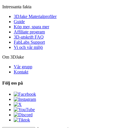
Intressanta fakta
3DJake Materialprofiler
Guide
Köp mer, spara mer
Affiliate program
3D-utskrift FAQ
FabLabs Support
Vi och vår miljö
Om 3DJake
Vår grupp
Kontakt
Följ oss på