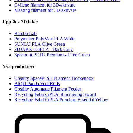
Gyllene filament för 3D-skrivare
Mässing filament för 3D-skrivare
Upptäck 3DJake:
Bambu Lab
Polymaker PolyMax PLA White
SUNLU PLA Olive Green
3DJAKE ecoPLA - Dark Grey
Spectrum PETG Premium - Lime Green
Nya produkter:
Creality SpacePi SE Filament Trockenbox
BIQU Panda Vent RGB
Creality Automatic Filament Feeder
Recycling Fabrik rPLA Shimmering Sword
Recycling Fabrik rPLA Premium Essential Yellow