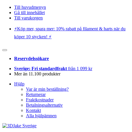
Till huvudmenyn
Gå till innehållet
Till varukorgen
⚡️Köp mer, spara mer: 10% rabatt på filament & harts när du
köper 10 stycken! ⚡️
Reservdelssökare
Sverige: Fri standardfrakt
från 1 099 kr
Mer än 11.100 produkter
Hjälp
Var är min beställning?
Returnerar
Fraktkostnader
Betalningsalternativ
Kontakt
Alla hjälpämnen