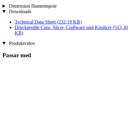
Dimension filamentspole
Downloads
Technical Data Sheet
(232,19 KB)
Druckprofile Cura, Slicer, Craftware und Kisslicer
(513,30
KB)
Produktvideo
Passar med