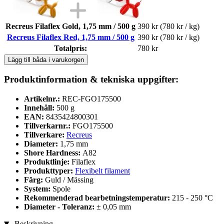
Recreus Filaflex Gold, 1,75 mm / 500 g
390 kr
(780 kr / kg)
Recreus Filaflex Red, 1,75 mm / 500 g
390 kr
(780 kr / kg)
Totalpris:
780 kr
Lägg till båda i varukorgen
Produktinformation & tekniska uppgifter:
Artikelnr.:
REC-FGO175500
Innehåll:
500 g
EAN:
8435424800301
Tillverkarnr.:
FGO175500
Tillverkare:
Recreus
Diameter:
1,75 mm
Shore Hardness:
A82
Produktlinje:
Filaflex
Produkttyper:
Flexibelt filament
Färg:
Guld / Mässing
System:
Spole
Rekommenderad bearbetningstemperatur:
215 - 250 °C
Diameter - Toleranz:
± 0,05 mm
Beskrivning