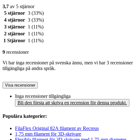
3,7
av 5 stjärnor
5 stjärnor
3
(33%)
4 stjärnor
3
(33%)
3 stjärnor
1
(11%)
2 stjärnor
1
(11%)
1 Stjärnor
1
(11%)
9
recensioner
Vi har inga recensioner på svenska ännu, men vi har 3 recensioner
tillgängliga på andra språk.
Visa recensioner
Inga recensioner tillgängliga
Bli den första att skriva en recension för denna produkt.
Populära kategorier:
FilaFlex Original 82A filament av Recreus
1,75 mm filament för 3D-skrivare
Flexibla filament för 3D-skrivare med 1,75 mm diameter