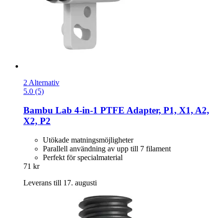
2 Alternativ
5.0 (5)
Bambu Lab
4-​in-​1 PTFE Adapter, P1, X1, A2,
X2, P2
Utökade matningsmöjligheter
Parallell användning av upp till 7 filament
Perfekt för specialmaterial
71 kr
Leverans till 17. augusti