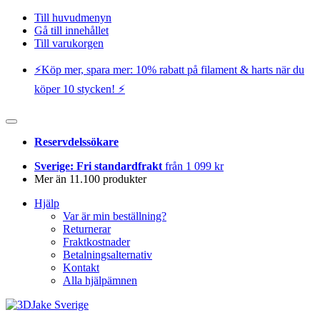
Till huvudmenyn
Gå till innehållet
Till varukorgen
⚡️Köp mer, spara mer: 10% rabatt på filament & harts när du
köper 10 stycken! ⚡️
Reservdelssökare
Sverige: Fri standardfrakt
från 1 099 kr
Mer än 11.100 produkter
Hjälp
Var är min beställning?
Returnerar
Fraktkostnader
Betalningsalternativ
Kontakt
Alla hjälpämnen