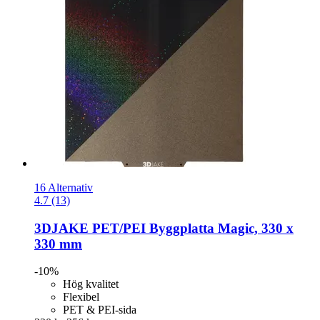
16 Alternativ
4.7 (13)
3DJAKE
PET/PEI Byggplatta Magic, 330 x
330 mm
-10%
Hög kvalitet
Flexibel
PET & PEI-sida