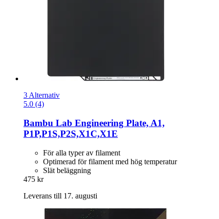
3 Alternativ
5.0 (4)
Bambu Lab
Engineering Plate, A1,
P1P,P1S,P2S,X1C,X1E
För alla typer av filament
Optimerad för filament med hög temperatur
Slät beläggning
475 kr
Leverans till 17. augusti