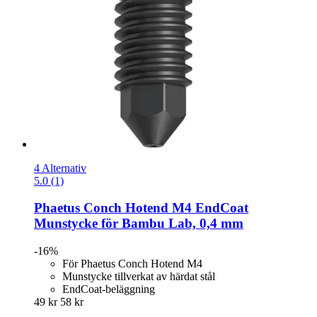
4 Alternativ
5.0 (1)
Phaetus
Conch Hotend M4 EndCoat
Munstycke för Bambu Lab, 0,4 mm
-16%
För Phaetus Conch Hotend M4
Munstycke tillverkat av härdat stål
EndCoat-beläggning
49 kr
58 kr