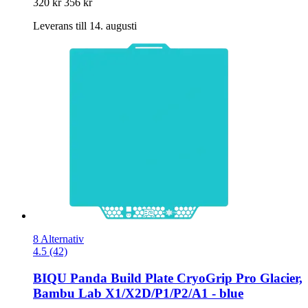
320 kr
356 kr
Leverans till 14. augusti
8 Alternativ
4.5 (42)
BIQU
Panda Build Plate CryoGrip Pro Glacier,
Bambu Lab X1/X2D/P1/P2/A1 -​ blue