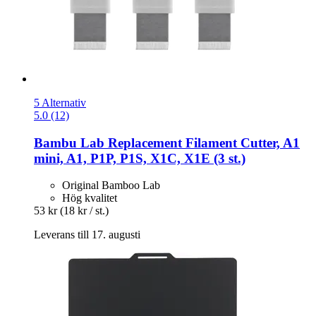
5 Alternativ
5.0 (12)
Bambu Lab
Replacement Filament Cutter, A1
mini, A1, P1P, P1S, X1C, X1E (3 st.)
Original Bamboo Lab
Hög kvalitet
53 kr
(18 kr / st.)
Leverans till 17. augusti