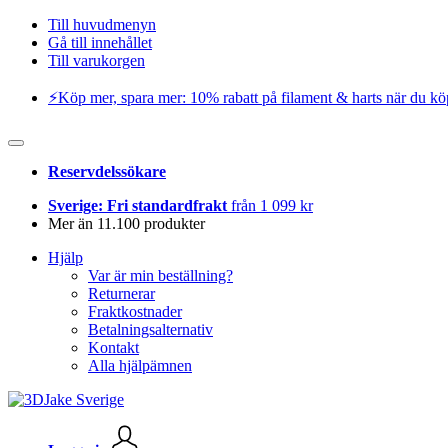
Till huvudmenyn
Gå till innehållet
Till varukorgen
⚡️Köp mer, spara mer: 10% rabatt på filament & harts när du kö
Reservdelssökare
Sverige: Fri standardfrakt
från 1 099 kr
Mer än 11.100 produkter
Hjälp
Var är min beställning?
Returnerar
Fraktkostnader
Betalningsalternativ
Kontakt
Alla hjälpämnen