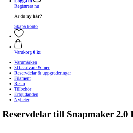
Logga in
Registrera nu
Är du
ny här?
Skapa konto
Varukorg
0 kr
Varumärken
3D-skrivare & mer
Reservdelar & uppgraderingar
Filament
Resin
Tillbehör
Erbjudanden
Nyheter
Reservdelar till Snapmaker 2.0