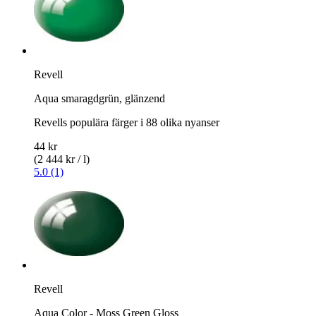
Revell
Aqua smaragdgrün, glänzend
Revells populära färger i 88 olika nyanser
44 kr
(2 444 kr / l)
5.0 (1)
Revell
Aqua Color - Moss Green Gloss