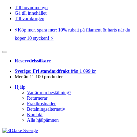
Till huvudmenyn
Gå till innehållet
Till varukorgen
⚡️Köp mer, spara mer: 10% rabatt på filament & harts när du
köper 10 stycken! ⚡️
Reservdelssökare
Sverige: Fri standardfrakt
från 1 099 kr
Mer än 11.100 produkter
Hjälp
Var är min beställning?
Returnerar
Fraktkostnader
Betalningsalternativ
Kontakt
Alla hjälpämnen