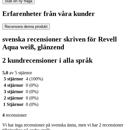
Ställ en ny fråga
Erfarenheter från våra kunder
Recensera denna produkt
svenska recensioner skriven för Revell
Aqua weiß, glänzend
2 kundrecensioner i alla språk
5,0
av 5 stjärnor
5 stjärnor
4
(100%)
4 stjärnor
0
(0%)
3 stjärnor
0
(0%)
2 stjärnor
0
(0%)
1 Stjärnor
0
(0%)
4
recensioner
Vi har inga recensioner på svenska ännu, men vi har 2 recensioner