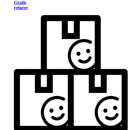
Gratis
returer