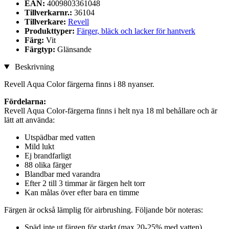
EAN:
4009803361048
Tillverkarnr.:
36104
Tillverkare:
Revell
Produkttyper:
Färger, bläck och lacker för hantverk
Färg:
Vit
Färgtyp:
Glänsande
Beskrivning
Revell Aqua Color färgerna finns i 88 nyanser.
Fördelarna:
Revell Aqua Color-färgerna finns i helt nya 18 ml behållare och är
lätt att använda:
Utspädbar med vatten
Mild lukt
Ej brandfarligt
88 olika färger
Blandbar med varandra
Efter 2 till 3 timmar är färgen helt torr
Kan målas över efter bara en timme
Färgen är också lämplig för airbrushing. Följande bör noteras:
Späd inte ut färgen för starkt (max 20-25% med vatten)