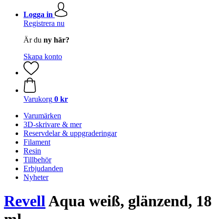
Logga in
Registrera nu
Är du
ny här?
Skapa konto
Varukorg
0 kr
Varumärken
3D-skrivare & mer
Reservdelar & uppgraderingar
Filament
Resin
Tillbehör
Erbjudanden
Nyheter
Revell
Aqua weiß, glänzend, 18