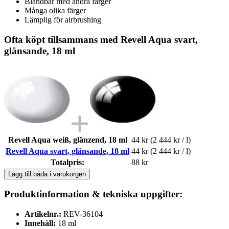
Blandbar med andra färger
Många olika färger
Lämplig för airbrushing
Ofta köpt tillsammans med Revell Aqua svart,
glänsande, 18 ml
Revell Aqua weiß, glänzend, 18 ml
44 kr
(2 444 kr / l)
Revell Aqua svart, glänsande, 18 ml
44 kr
(2 444 kr / l)
Totalpris:
88 kr
Lägg till båda i varukorgen
Produktinformation & tekniska uppgifter:
Artikelnr.:
REV-36104
Innehåll:
18 ml