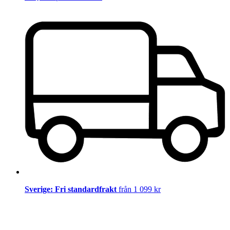
Sverige: Fri standardfrakt
från 1 099 kr