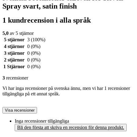
Spray svart, satin finish
1 kundrecension i alla språk
5,0
av 5 stjärnor
5 stjärnor
3
(100%)
4 stjärnor
0
(0%)
3 stjärnor
0
(0%)
2 stjärnor
0
(0%)
1 Stjärnor
0
(0%)
3
recensioner
Vi har inga recensioner på svenska ännu, men vi har 1 recensioner
tillgängliga på ett annat språk.
Visa recensioner
Inga recensioner tillgängliga
Bli den första att skriva en recension för denna produkt.