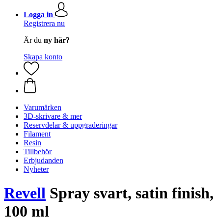
Logga in
Registrera nu
Är du
ny här?
Skapa konto
Varumärken
3D-skrivare & mer
Reservdelar & uppgraderingar
Filament
Resin
Tillbehör
Erbjudanden
Nyheter
Revell
Spray svart, satin finish,
100 ml