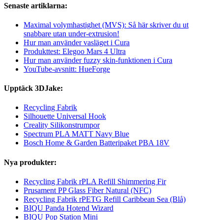
Senaste artiklarna:
Maximal volymhastighet (MVS): Så här skriver du ut
snabbare utan under-extrusion!
Hur man använder vasläget i Cura
Produkttest: Elegoo Mars 4 Ultra
Hur man använder fuzzy skin-funktionen i Cura
YouTube-avsnitt: HueForge
Upptäck 3DJake:
Recycling Fabrik
Silhouette Universal Hook
Creality Silikonstrumpor
Spectrum PLA MATT Navy Blue
Bosch Home & Garden Batteripaket PBA 18V
Nya produkter:
Recycling Fabrik rPLA Refill Shimmering Fir
Prusament PP Glass Fiber Natural (NFC)
Recycling Fabrik rPETG Refill Caribbean Sea (Blå)
BIQU Panda Hotend Wizard
BIQU Pop Station Mini