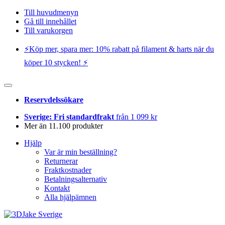
Till huvudmenyn
Gå till innehållet
Till varukorgen
⚡️Köp mer, spara mer: 10% rabatt på filament & harts när du
köper 10 stycken! ⚡️
Reservdelssökare
Sverige: Fri standardfrakt
från 1 099 kr
Mer än 11.100 produkter
Hjälp
Var är min beställning?
Returnerar
Fraktkostnader
Betalningsalternativ
Kontakt
Alla hjälpämnen