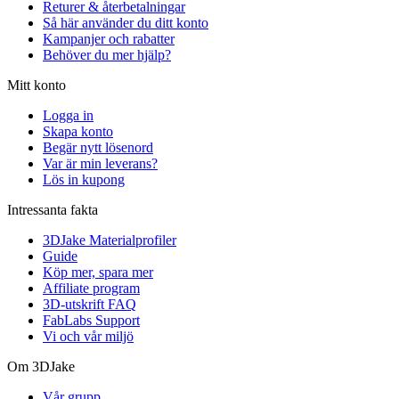
Returer & återbetalningar
Så här använder du ditt konto
Kampanjer och rabatter
Behöver du mer hjälp?
Mitt konto
Logga in
Skapa konto
Begär nytt lösenord
Var är min leverans?
Lös in kupong
Intressanta fakta
3DJake Materialprofiler
Guide
Köp mer, spara mer
Affiliate program
3D-utskrift FAQ
FabLabs Support
Vi och vår miljö
Om 3DJake
Vår grupp