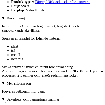
Produkttyper:
Färger, bläck och lacker för hantverk
Färg:
Svart
Färgtyp:
Satin Finish
Beskrivning
Revell Spray Color har hög opacitet, hög styrka och är
snabbtorkande akrylfärger.
Sprayen är lämplig för följande material:
plast
trä
metall
keramik
Skaka sprayen i minst en minut före användning.
Applicera färgen på modellen på ett avstånd av 20 - 30 cm. Upprepa
processen 2-3 gånger och rengör sedan munstycket.
Mer information
Förvaras oåtkomligt för barn.
Säkerhets- och varningsanvisningar