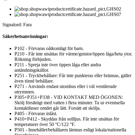
Signalord: Fara
Säkerhetsanvisningar:
P102 - Förvaras oåtkomligt för barn.
P210 - Får inte utsättas för värme/gnistor/öppen låga/heta ytor.
Rökning förbjuden.
P211 - Spreja inte över öppen låga eller andra
antändningskällor.
P251 - Tryckbehållare: Får inte punkteras eller brännas, gäller
även tömd behållare.
P271 - Används endast utomhus eller i väl ventilerade
utrymmen.
P305+P351+P338 - VID KONTAKT MED ÖGONEN:
Skölj försiktigt med vatten i flera minuter. Ta ur eventuella
kontaktlinser omdet går lätt. Forsätt att skölja.
P405 - Förvaras inlåst.
P410+P412 - Skyddas från sollljus. Får inte utsättas för
temperaturer över 50 °C/122 °F.
P501 - Innehållet/behållaren lämnas enligt lokala/nationella