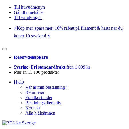
Till huvudmenyn
Gå till innehållet
Till varukorgen
⚡️Köp mer, spara mer: 10% rabatt på filament & harts när du
köper 10 stycken! ⚡️
Reservdelssökare
Sverige: Fri standardfrakt
från 1 099 kr
Mer än 11.100 produkter
Hjälp
Var är min beställning?
Returnerar
Fraktkostnader
Betalningsalternativ
Kontakt
Alla hjälpämnen