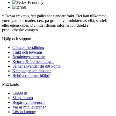
* Dessa fraktavgifter gäller för standardfrakt. Det kan tillkomma
ytterligare kostnader, t.ex. på grund av produkternas vikt, storlek
eller egenskaper. Du hittar denna information direkt i
produktbeskrivningen.
Hjälp och support
Göra en beställning
Frakt och leverans
Betalningsalternativ
Returer & återbetalningar
Så här använder du ditt konto
Kampanjer och rabatter
Behöver du mer hjälp?
Mitt konto
Logga in
Skapa konto
Begär nytt lösenord
Var är min leverans?
Lös in kupong