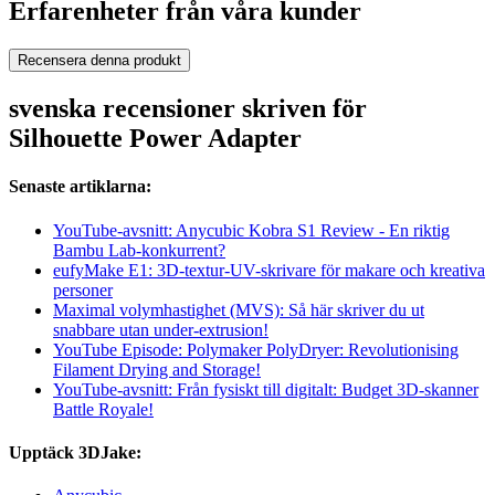
Erfarenheter från våra kunder
Recensera denna produkt
svenska recensioner skriven för
Silhouette Power Adapter
Senaste artiklarna:
YouTube-avsnitt: Anycubic Kobra S1 Review - En riktig
Bambu Lab-konkurrent?
eufyMake E1: 3D-textur-UV-skrivare för makare och kreativa
personer
Maximal volymhastighet (MVS): Så här skriver du ut
snabbare utan under-extrusion!
YouTube Episode: Polymaker PolyDryer: Revolutionising
Filament Drying and Storage!
YouTube-avsnitt: Från fysiskt till digitalt: Budget 3D-skanner
Battle Royale!
Upptäck 3DJake: