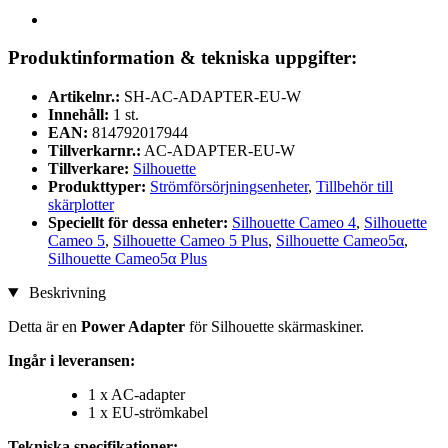
Produktinformation & tekniska uppgifter:
Artikelnr.:
SH-AC-ADAPTER-EU-W
Innehåll:
1 st.
EAN:
814792017944
Tillverkarnr.:
AC-ADAPTER-EU-W
Tillverkare:
Silhouette
Produkttyper:
Strömförsörjningsenheter
,
Tillbehör till
skärplotter
Speciellt för dessa enheter:
Silhouette Cameo 4
,
Silhouette
Cameo 5
,
Silhouette Cameo 5 Plus
,
Silhouette Cameo5α
,
Silhouette Cameo5α Plus
Beskrivning
Detta är en
Power Adapter
för Silhouette skärmaskiner.
Ingår i leveransen:
1 x AC-adapter
1 x EU-strömkabel
Tekniska specifikationer: