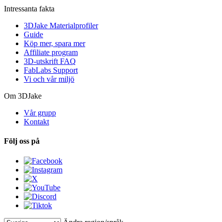
Intressanta fakta
3DJake Materialprofiler
Guide
Köp mer, spara mer
Affiliate program
3D-utskrift FAQ
FabLabs Support
Vi och vår miljö
Om 3DJake
Vår grupp
Kontakt
Följ oss på