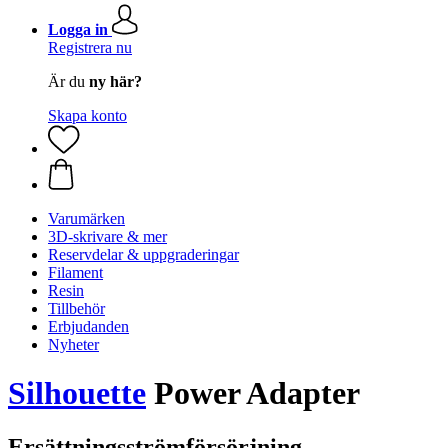
Logga in
Registrera nu
Är du
ny här?
Skapa konto
Varumärken
3D-skrivare & mer
Reservdelar & uppgraderingar
Filament
Resin
Tillbehör
Erbjudanden
Nyheter
Silhouette
Power Adapter
Ersättningsströmförsörjning