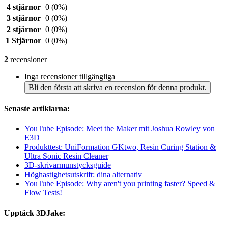
4 stjärnor
0
(0%)
3 stjärnor
0
(0%)
2 stjärnor
0
(0%)
1 Stjärnor
0
(0%)
2
recensioner
Inga recensioner tillgängliga
Bli den första att skriva en recension för denna produkt.
Senaste artiklarna:
YouTube Episode: Meet the Maker mit Joshua Rowley von
E3D
Produkttest: UniFormation GKtwo, Resin Curing Station &
Ultra Sonic Resin Cleaner
3D-skrivarmunstycksguide
Höghastighetsutskrift: dina alternativ
YouTube Episode: Why aren't you printing faster? Speed &
Flow Tests!
Upptäck 3DJake: