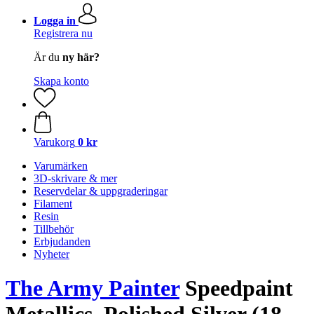
Logga in
Registrera nu
Är du
ny här?
Skapa konto
Varukorg
0 kr
Varumärken
3D-skrivare & mer
Reservdelar & uppgraderingar
Filament
Resin
Tillbehör
Erbjudanden
Nyheter
The Army Painter
Speedpaint