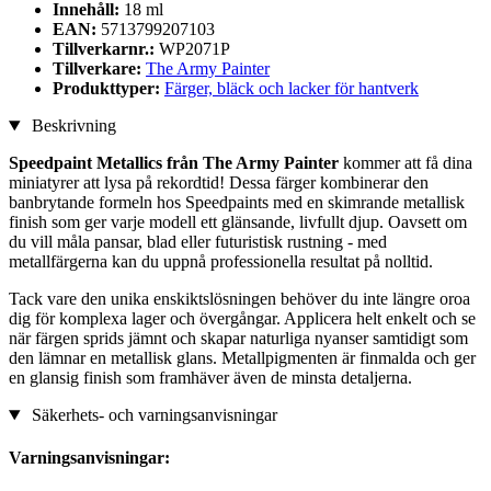
Innehåll:
18 ml
EAN:
5713799207103
Tillverkarnr.:
WP2071P
Tillverkare:
The Army Painter
Produkttyper:
Färger, bläck och lacker för hantverk
Beskrivning
Speedpaint Metallics från The Army Painter
kommer att få dina
miniatyrer att lysa på rekordtid! Dessa färger kombinerar den
banbrytande formeln hos Speedpaints med en skimrande metallisk
finish som ger varje modell ett glänsande, livfullt djup. Oavsett om
du vill måla pansar, blad eller futuristisk rustning - med
metallfärgerna kan du uppnå professionella resultat på nolltid.
Tack vare den unika enskiktslösningen behöver du inte längre oroa
dig för komplexa lager och övergångar. Applicera helt enkelt och se
när färgen sprids jämnt och skapar naturliga nyanser samtidigt som
den lämnar en metallisk glans. Metallpigmenten är finmalda och ger
en glansig finish som framhäver även de minsta detaljerna.
Säkerhets- och varningsanvisningar
Varningsanvisningar: