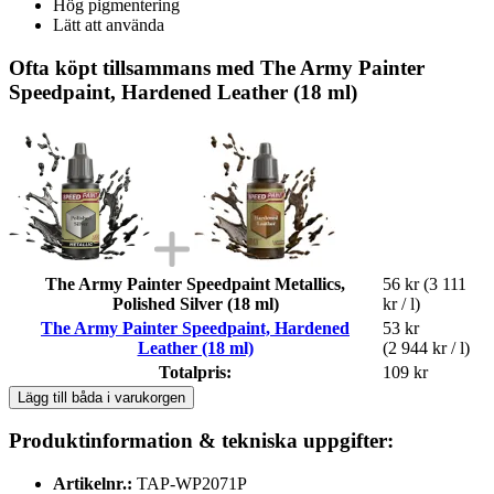
Hög pigmentering
Lätt att använda
Ofta köpt tillsammans med The Army Painter
Speedpaint, Hardened Leather (18 ml)
The Army Painter Speedpaint Metallics,
56 kr
(3 111
Polished Silver (18 ml)
kr / l)
The Army Painter Speedpaint, Hardened
53 kr
Leather (18 ml)
(2 944 kr / l)
Totalpris:
109 kr
Lägg till båda i varukorgen
Produktinformation & tekniska uppgifter:
Artikelnr.:
TAP-WP2071P