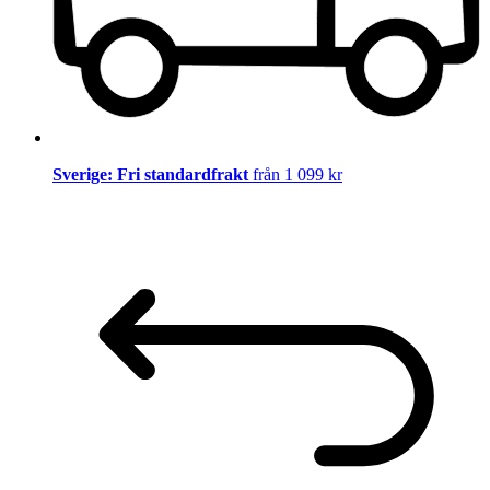
Sverige: Fri standardfrakt
från 1 099 kr