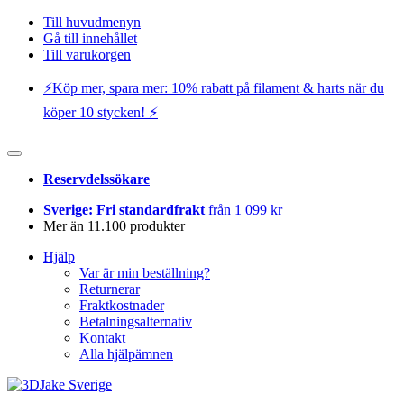
Till huvudmenyn
Gå till innehållet
Till varukorgen
⚡️Köp mer, spara mer: 10% rabatt på filament & harts när du
köper 10 stycken! ⚡️
Reservdelssökare
Sverige: Fri standardfrakt
från 1 099 kr
Mer än 11.100 produkter
Hjälp
Var är min beställning?
Returnerar
Fraktkostnader
Betalningsalternativ
Kontakt
Alla hjälpämnen