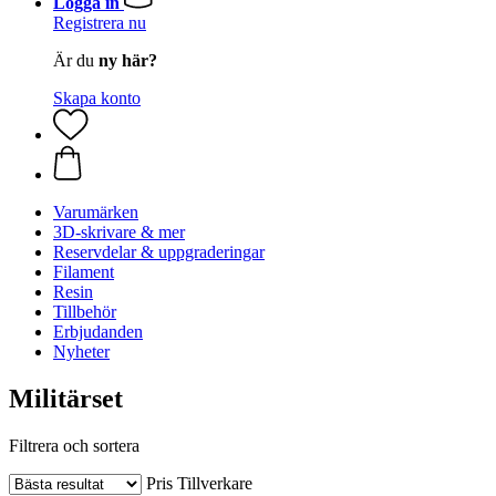
Logga in
Registrera nu
Är du
ny här?
Skapa konto
Varumärken
3D-skrivare & mer
Reservdelar & uppgraderingar
Filament
Resin
Tillbehör
Erbjudanden
Nyheter
Militärset
Filtrera och sortera
Pris
Tillverkare