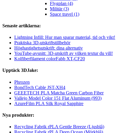
Flygplan (4)
Militär (3)
Space travel (1)
Senaste artiklarna:
Lightning Infill: Hur man sparar material, tid och vikt!
Praktiska 3D-utskriftstillbehör
Höghastighetsutskrift: dina alternativ
YouTube-avsnitt: 3D-utskrift av vilken textur du vill!
Kolfiberfilament colorFabb XT-CF20
Upptäck 3DJake:
Phrozen
BondTech Cable JST-XH4
GEEETECH PLA Matcha Green Carbon Fiber
Vallejo Model Color 151 Flat Aluminum (993)
AzureFilm PLA Silk Royal Sapphire
Nya produkter:
Recycling Fabrik rPLA Gentle Breeze (Ljusblå)
Recycling Fabrik rPLA Deep Ocean (Mörkblå)