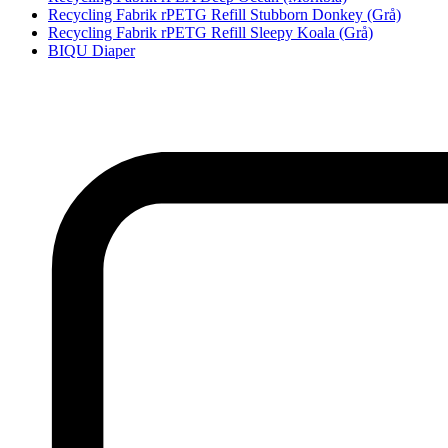
Recycling Fabrik rPETG Refill Stubborn Donkey (Grå)
Recycling Fabrik rPETG Refill Sleepy Koala (Grå)
BIQU Diaper