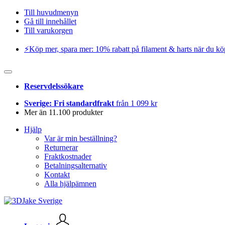
Till huvudmenyn
Gå till innehållet
Till varukorgen
⚡️Köp mer, spara mer: 10% rabatt på filament & harts när du kö
Reservdelssökare
Sverige: Fri standardfrakt
från 1 099 kr
Mer än 11.100 produkter
Hjälp
Var är min beställning?
Returnerar
Fraktkostnader
Betalningsalternativ
Kontakt
Alla hjälpämnen