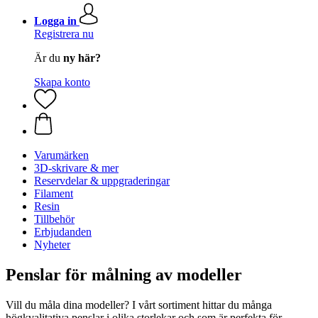
Logga in
Registrera nu
Är du
ny här?
Skapa konto
Varumärken
3D-skrivare & mer
Reservdelar & uppgraderingar
Filament
Resin
Tillbehör
Erbjudanden
Nyheter
Penslar för målning av modeller
Vill du måla dina modeller? I vårt sortiment hittar du många
högkvalitativa penslar i olika storlekar och som är perfekta för