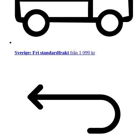
Sverige: Fri standardfrakt
från 1 099 kr