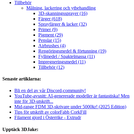
Tillbehör
Målning, lackering och ytbehandling
3D-skanningssprayer (16)
Färger (618)
Sprayfärger & lacker (32)
Primer (9)
Pigment (29)
Penslar (15)
Airbrushes (4)
Rengöringsmedel & förtunning (19)
Fyllmedel / Spaktelmassa (11)
Impregneringsmedel (11)
Tillbehör (12)
Senaste artiklarna:
Bli en del av vår Discord-community!
YouTube-avsnitt: AI-genererade modeller är fantastiska! Men
inte för 3D-utskrift...
Mid-range FDM 3D-skrivare under 5000kr! (2025 Edition)
Tips för utskrift av colorFabb CorkFill
Filament gjord i Österrike - Extrudr
Upptäck 3DJake: