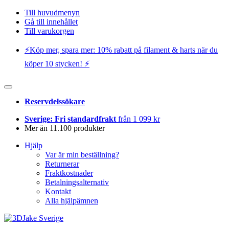
Till huvudmenyn
Gå till innehållet
Till varukorgen
⚡️Köp mer, spara mer: 10% rabatt på filament & harts när du
köper 10 stycken! ⚡️
Reservdelssökare
Sverige: Fri standardfrakt
från 1 099 kr
Mer än 11.100 produkter
Hjälp
Var är min beställning?
Returnerar
Fraktkostnader
Betalningsalternativ
Kontakt
Alla hjälpämnen