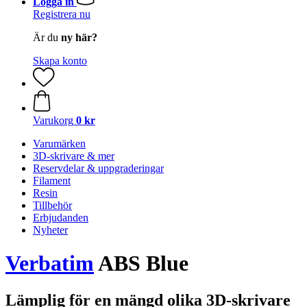
Logga in
Registrera nu
Är du
ny här?
Skapa konto
Varukorg
0 kr
Varumärken
3D-skrivare & mer
Reservdelar & uppgraderingar
Filament
Resin
Tillbehör
Erbjudanden
Nyheter
Verbatim
ABS Blue
Lämplig för en mängd olika 3D-skrivare