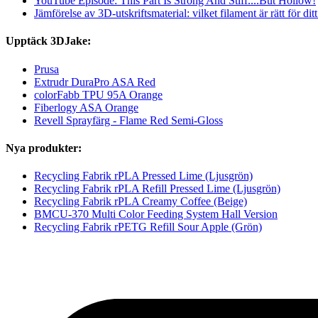
YouTube Episode: This Part Is Strong And Stiff....But Hollow!
Jämförelse av 3D-utskriftsmaterial: vilket filament är rätt för dit
Upptäck 3DJake:
Prusa
Extrudr DuraPro ASA Red
colorFabb TPU 95A Orange
Fiberlogy ASA Orange
Revell Sprayfärg - Flame Red Semi-Gloss
Nya produkter:
Recycling Fabrik rPLA Pressed Lime (Ljusgrön)
Recycling Fabrik rPLA Refill Pressed Lime (Ljusgrön)
Recycling Fabrik rPLA Creamy Coffee (Beige)
BMCU-370 Multi Color Feeding System Hall Version
Recycling Fabrik rPETG Refill Sour Apple (Grön)