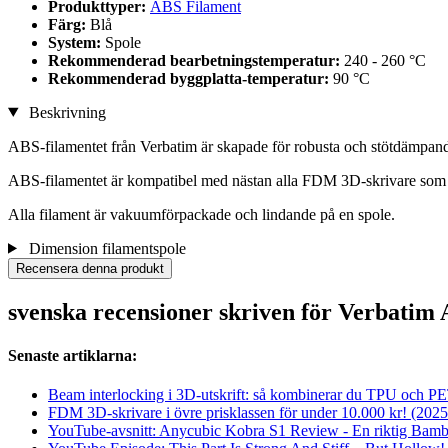
Produkttyper:
ABS Filament
Färg:
Blå
System:
Spole
Rekommenderad bearbetningstemperatur:
240 - 260 °C
Rekommenderad byggplatta-temperatur:
90 °C
Beskrivning
ABS-filamentet från Verbatim är skapade för robusta och stötdämpand
ABS-filamentet är kompatibel med nästan alla FDM 3D-skrivare som 
Alla filament är vakuumförpackade och lindande på en spole.
Dimension filamentspole
Recensera denna produkt
svenska recensioner skriven för Verbatim
Senaste artiklarna:
Beam interlocking i 3D-utskrift: så kombinerar du TPU och PET
FDM 3D-skrivare i övre prisklassen för under 10.000 kr! (2025
YouTube-avsnitt: Anycubic Kobra S1 Review - En riktig Bam