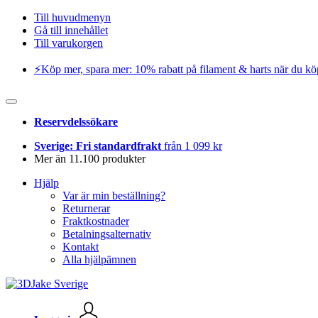
Till huvudmenyn
Gå till innehållet
Till varukorgen
⚡️Köp mer, spara mer: 10% rabatt på filament & harts när du kö
Reservdelssökare
Sverige: Fri standardfrakt
från 1 099 kr
Mer än 11.100 produkter
Hjälp
Var är min beställning?
Returnerar
Fraktkostnader
Betalningsalternativ
Kontakt
Alla hjälpämnen