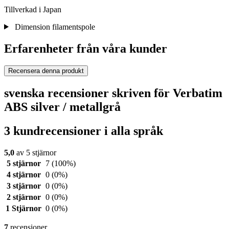
Tillverkad i Japan
Dimension filamentspole
Erfarenheter från våra kunder
Recensera denna produkt
svenska recensioner skriven för Verbatim
ABS silver / metallgrå
3 kundrecensioner i alla språk
5,0
av 5 stjärnor
5 stjärnor
7
(100%)
4 stjärnor
0
(0%)
3 stjärnor
0
(0%)
2 stjärnor
0
(0%)
1 Stjärnor
0
(0%)
7
recensioner