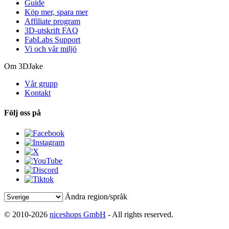
Guide
Köp mer, spara mer
Affiliate program
3D-utskrift FAQ
FabLabs Support
Vi och vår miljö
Om 3DJake
Vår grupp
Kontakt
Följ oss på
Ändra region/språk
© 2010-2026
niceshops GmbH
- All rights reserved.