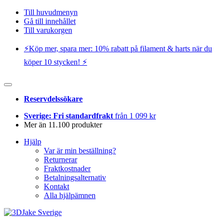
Till huvudmenyn
Gå till innehållet
Till varukorgen
⚡️Köp mer, spara mer: 10% rabatt på filament & harts när du
köper 10 stycken! ⚡️
Reservdelssökare
Sverige: Fri standardfrakt
från 1 099 kr
Mer än 11.100 produkter
Hjälp
Var är min beställning?
Returnerar
Fraktkostnader
Betalningsalternativ
Kontakt
Alla hjälpämnen