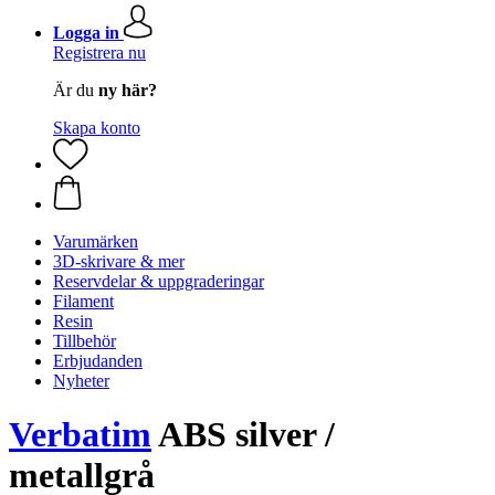
Logga in
Registrera nu
Är du
ny här?
Skapa konto
Varumärken
3D-skrivare & mer
Reservdelar & uppgraderingar
Filament
Resin
Tillbehör
Erbjudanden
Nyheter
Verbatim
ABS silver /
metallgrå