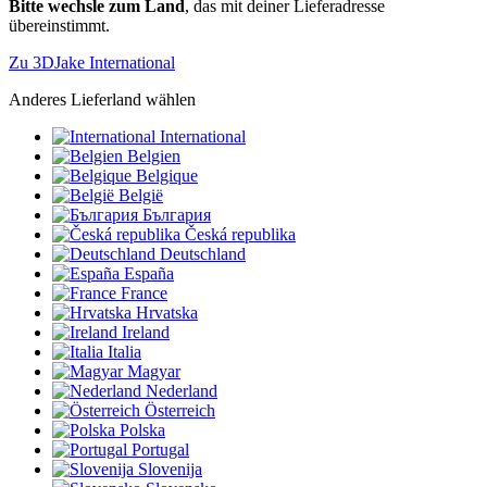
Bitte wechsle zum Land
, das mit deiner Lieferadresse
übereinstimmt.
Zu 3DJake International
Anderes Lieferland wählen
International
Belgien
Belgique
België
България
Česká republika
Deutschland
España
France
Hrvatska
Ireland
Italia
Magyar
Nederland
Österreich
Polska
Portugal
Slovenija