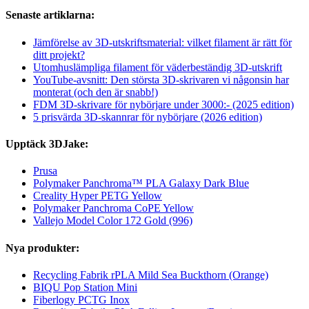
Senaste artiklarna:
Jämförelse av 3D-utskriftsmaterial: vilket filament är rätt för
ditt projekt?
Utomhuslämpliga filament för väderbeständig 3D-utskrift
YouTube-avsnitt: Den största 3D-skrivaren vi någonsin har
monterat (och den är snabb!)
FDM 3D-skrivare för nybörjare under 3000:- (2025 edition)
5 prisvärda 3D-skannrar för nybörjare (2026 edition)
Upptäck 3DJake:
Prusa
Polymaker Panchroma™ PLA Galaxy Dark Blue
Creality Hyper PETG Yellow
Polymaker Panchroma CoPE Yellow
Vallejo Model Color 172 Gold (996)
Nya produkter:
Recycling Fabrik rPLA Mild Sea Buckthorn (Orange)
BIQU Pop Station Mini
Fiberlogy PCTG Inox