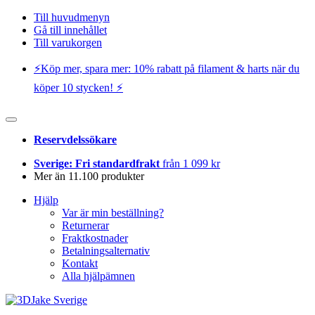
Till huvudmenyn
Gå till innehållet
Till varukorgen
⚡️Köp mer, spara mer: 10% rabatt på filament & harts när du
köper 10 stycken! ⚡️
Reservdelssökare
Sverige: Fri standardfrakt
från 1 099 kr
Mer än 11.100 produkter
Hjälp
Var är min beställning?
Returnerar
Fraktkostnader
Betalningsalternativ
Kontakt
Alla hjälpämnen