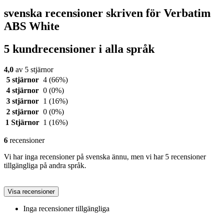
svenska recensioner skriven för Verbatim
ABS White
5 kundrecensioner i alla språk
4,0
av 5 stjärnor
5 stjärnor
4
(66%)
4 stjärnor
0
(0%)
3 stjärnor
1
(16%)
2 stjärnor
0
(0%)
1 Stjärnor
1
(16%)
6
recensioner
Vi har inga recensioner på svenska ännu, men vi har 5 recensioner
tillgängliga på andra språk.
Visa recensioner
Inga recensioner tillgängliga