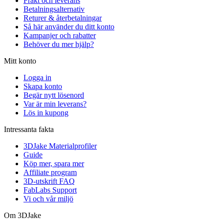
Frakt och leverans
Betalningsalternativ
Returer & återbetalningar
Så här använder du ditt konto
Kampanjer och rabatter
Behöver du mer hjälp?
Mitt konto
Logga in
Skapa konto
Begär nytt lösenord
Var är min leverans?
Lös in kupong
Intressanta fakta
3DJake Materialprofiler
Guide
Köp mer, spara mer
Affiliate program
3D-utskrift FAQ
FabLabs Support
Vi och vår miljö
Om 3DJake