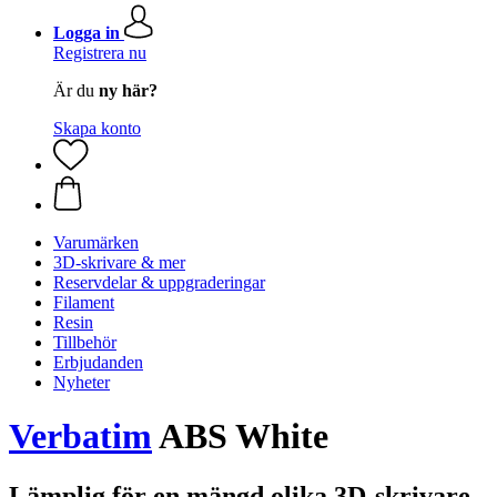
Logga in
Registrera nu
Är du
ny här?
Skapa konto
Varumärken
3D-skrivare & mer
Reservdelar & uppgraderingar
Filament
Resin
Tillbehör
Erbjudanden
Nyheter
Verbatim
ABS White
Lämplig för en mängd olika 3D-skrivare