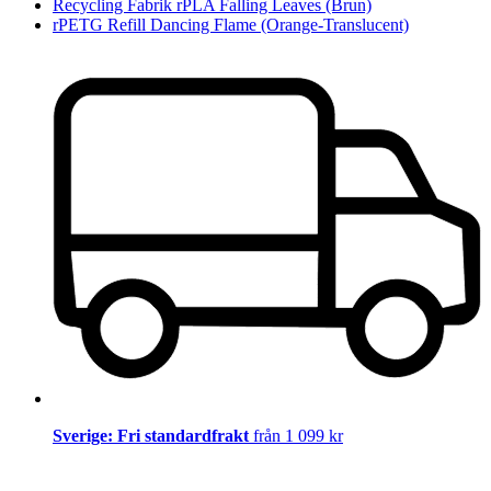
Recycling Fabrik rPLA Falling Leaves (Brun)
rPETG Refill Dancing Flame (Orange-Translucent)
Sverige: Fri standardfrakt
från 1 099 kr