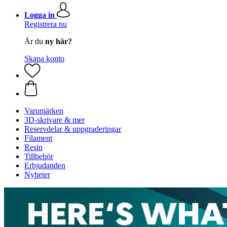
Logga in
Registrera nu
Är du
ny här?
Skapa konto
Varumärken
3D-skrivare & mer
Reservdelar & uppgraderingar
Filament
Resin
Tillbehör
Erbjudanden
Nyheter