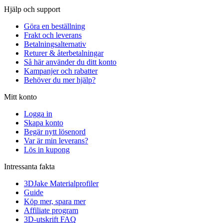
Hjälp och support
Göra en beställning
Frakt och leverans
Betalningsalternativ
Returer & återbetalningar
Så här använder du ditt konto
Kampanjer och rabatter
Behöver du mer hjälp?
Mitt konto
Logga in
Skapa konto
Begär nytt lösenord
Var är min leverans?
Lös in kupong
Intressanta fakta
3DJake Materialprofiler
Guide
Köp mer, spara mer
Affiliate program
3D-utskrift FAQ