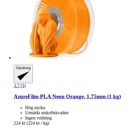
Varukorg
3.7 (3)
AzureFilm
PLA Neon Orange, 1,75mm (1 kg)
Hög styrka
Utmärkt utskriftskvalitet
Ingen vridning
224 kr
(224 kr / kg)