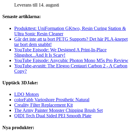
Leverans till 14. augusti
Senaste artiklarna:
Produkttest: UniFormation GKtwo, Resin Curing Station &
Ultra Sonic Resin Cleaner
Går det inte att ta bort PETG Supports? Det här PLA-knepet
tar bort dem snabbt!
YouTube Episode: We Designed A Print-In-Place
Slingshot...And It Is Scary!
YouTube Episode: Anycubic Photon Mono M5s Pro Review
YouTube-avsnitt: The Elegoo Centauri Carbon 2 - A Carbon
Copy?
Upptäck 3DJake:
LDO Motors
colorFabb Varioshore Prosthetic Natural
Creality Filter Replacement Kit
The Army Painter Monster Chipping Brush Set
QIDI Tech Dual Sided PEI Smooth Plate
Nya produkter: