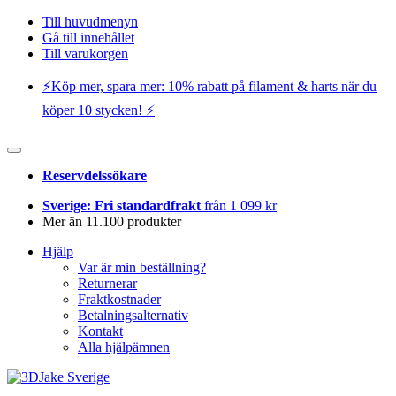
Till huvudmenyn
Gå till innehållet
Till varukorgen
⚡️Köp mer, spara mer: 10% rabatt på filament & harts när du
köper 10 stycken! ⚡️
Reservdelssökare
Sverige: Fri standardfrakt
från 1 099 kr
Mer än 11.100 produkter
Hjälp
Var är min beställning?
Returnerar
Fraktkostnader
Betalningsalternativ
Kontakt
Alla hjälpämnen