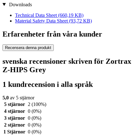
Downloads
Technical Data Sheet
(660,19 KB)
Material Safety Data Sheet
(93,72 KB)
Erfarenheter från våra kunder
Recensera denna produkt
svenska recensioner skriven för Zortrax
Z-HIPS Grey
1 kundrecension i alla språk
5,0
av 5 stjärnor
5 stjärnor
2
(100%)
4 stjärnor
0
(0%)
3 stjärnor
0
(0%)
2 stjärnor
0
(0%)
1 Stjärnor
0
(0%)