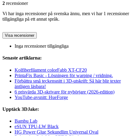
2
recensioner
Vi har inga recensioner på svenska ännu, men vi har 1 recensioner
tillgängliga på ett annat språk.
Visa recensioner
Inga recensioner tillgängliga
Senaste artiklarna:
Kolfiberfilament colorFabb XT-CF20
PrintaFix Basic - Lösningen för warping / vridning.
Förbättra små teckensnitt i 3D-utskrift: Så här blir texter
äntligen läsbara!
6 prisvärda 3D-skrivare för nybörjare (2026-edition)
YouTube-avsnitt: HueForge
Upptäck 3DJake:
Bambu Lab
eSUN TPU-LW Black
HG Power Glue Sekundlim Universal Oval