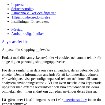
Impressum
Sekretesspolicy
Allmänna villkor och ångerrät
Tillgänglighetsredogörelse
Inställningar för sekretess
Företag
Andra trevliga butiker
Ångra avtalet här
Anpassa din shoppingupplevelse
Endast med ditt samtycke använder vi cookies och annan teknik för
att ge dig en personlig shoppingupplevelse.
För detta samlar vi in data om våra användare, deras beteende och
enheter. Denna information används för att kontinuerligt optimera
vår webbplats, visa personligt anpassad reklam och innehåll samt
analysera användningsstatistik. Vi kan även matcha dina krypterade
uppgifter med externa leverantörer och visa erbjudanden via deras
onlinekanaler – men endast om du redan använder deras tjänster.
Läs gärna mer i inställningarna samt i vår
integritetspolicy
innan du
ger ditt samtycke.