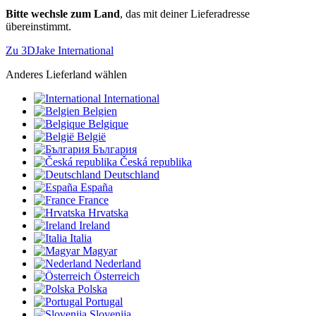
Bitte wechsle zum Land
, das mit deiner Lieferadresse
übereinstimmt.
Zu 3DJake International
Anderes Lieferland wählen
International
Belgien
Belgique
België
България
Česká republika
Deutschland
España
France
Hrvatska
Ireland
Italia
Magyar
Nederland
Österreich
Polska
Portugal
Slovenija