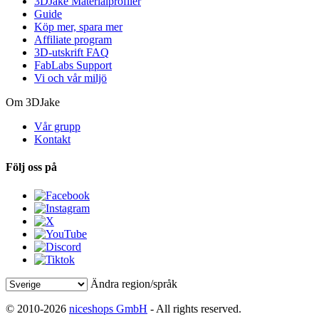
3DJake Materialprofiler
Guide
Köp mer, spara mer
Affiliate program
3D-utskrift FAQ
FabLabs Support
Vi och vår miljö
Om 3DJake
Vår grupp
Kontakt
Följ oss på
Ändra region/språk
© 2010-2026
niceshops GmbH
- All rights reserved.