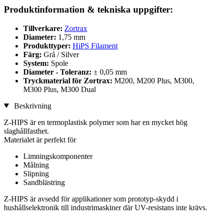
Produktinformation & tekniska uppgifter:
Tillverkare:
Zortrax
Diameter:
1,75 mm
Produkttyper:
HiPS Filament
Färg:
Grå / Silver
System:
Spole
Diameter - Toleranz:
± 0,05 mm
Tryckmaterial för Zortrax:
M200, M200 Plus, M300,
M300 Plus, M300 Dual
Beskrivning
Z-HIPS är en termoplastisk polymer som har en mycket hög
slaghållfasthet.
Materialet är perfekt för
Limningskomponenter
Målning
Slipning
Sandblästring
Z-HIPS är avsedd för applikationer som prototyp-skydd i
hushållselektronik till industrimaskiner där UV-resistans inte krävs.