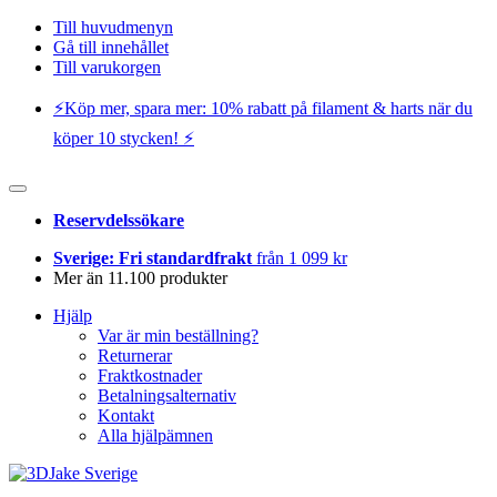
Till huvudmenyn
Gå till innehållet
Till varukorgen
⚡️Köp mer, spara mer: 10% rabatt på filament & harts när du
köper 10 stycken! ⚡️
Reservdelssökare
Sverige: Fri standardfrakt
från 1 099 kr
Mer än 11.100 produkter
Hjälp
Var är min beställning?
Returnerar
Fraktkostnader
Betalningsalternativ
Kontakt
Alla hjälpämnen