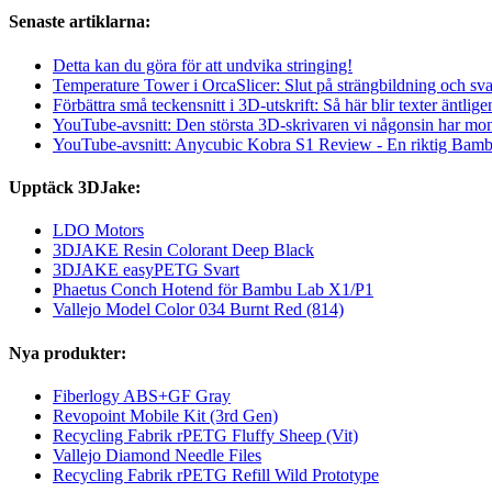
Senaste artiklarna:
Detta kan du göra för att undvika stringing!
Temperature Tower i OrcaSlicer: Slut på strängbildning och sva
Förbättra små teckensnitt i 3D-utskrift: Så här blir texter äntlige
YouTube-avsnitt: Den största 3D-skrivaren vi någonsin har mon
YouTube-avsnitt: Anycubic Kobra S1 Review - En riktig Bam
Upptäck 3DJake:
LDO Motors
3DJAKE Resin Colorant Deep Black
3DJAKE easyPETG Svart
Phaetus Conch Hotend för Bambu Lab X1/P1
Vallejo Model Color 034 Burnt Red (814)
Nya produkter:
Fiberlogy ABS+GF Gray
Revopoint Mobile Kit (3rd Gen)
Recycling Fabrik rPETG Fluffy Sheep (Vit)
Vallejo Diamond Needle Files
Recycling Fabrik rPETG Refill Wild Prototype