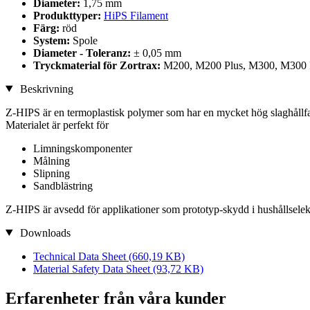
Diameter:
1,75 mm
Produkttyper:
HiPS Filament
Färg:
röd
System:
Spole
Diameter - Toleranz:
± 0,05 mm
Tryckmaterial för Zortrax:
M200, M200 Plus, M300, M300 
Beskrivning
Z-HIPS är en termoplastisk polymer som har en mycket hög slaghållfa
Materialet är perfekt för
Limningskomponenter
Målning
Slipning
Sandblästring
Z-HIPS är avsedd för applikationer som prototyp-skydd i hushållselektr
Downloads
Technical Data Sheet
(660,19 KB)
Material Safety Data Sheet
(93,72 KB)
Erfarenheter från våra kunder