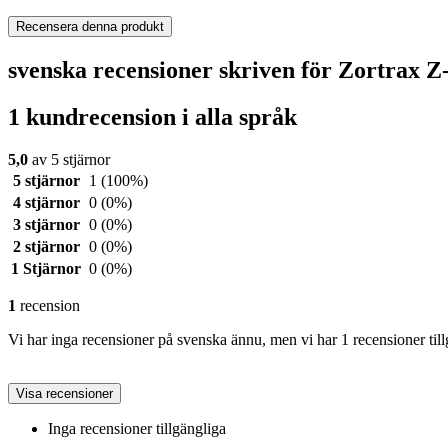
Recensera denna produkt
svenska recensioner skriven för Zortrax 
1 kundrecension i alla språk
5,0
av 5 stjärnor
5 stjärnor
1
(100%)
4 stjärnor
0
(0%)
3 stjärnor
0
(0%)
2 stjärnor
0
(0%)
1 Stjärnor
0
(0%)
1
recension
Vi har inga recensioner på svenska ännu, men vi har 1 recensioner till
Visa recensioner
Inga recensioner tillgängliga