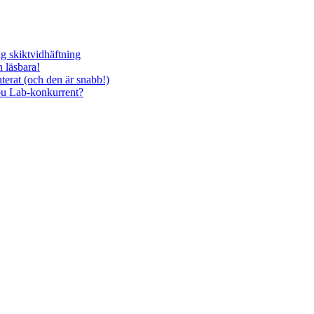
g skiktvidhäftning
n läsbara!
terat (och den är snabb!)
bu Lab-konkurrent?