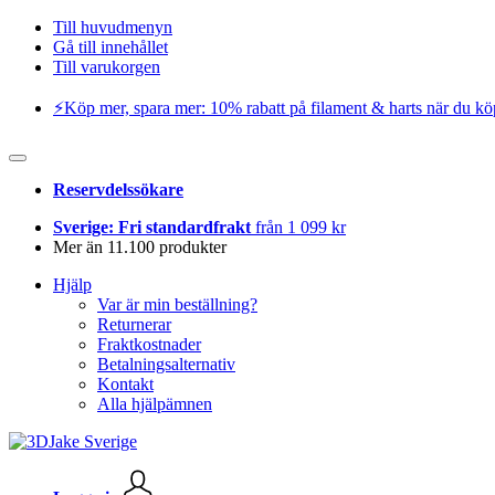
Till huvudmenyn
Gå till innehållet
Till varukorgen
⚡️Köp mer, spara mer: 10% rabatt på filament & harts när du kö
Reservdelssökare
Sverige: Fri standardfrakt
från 1 099 kr
Mer än 11.100 produkter
Hjälp
Var är min beställning?
Returnerar
Fraktkostnader
Betalningsalternativ
Kontakt
Alla hjälpämnen