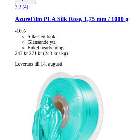
3.3 (4)
AzureFilm
PLA Silk Rose, 1,75 mm / 1000 g
-10%
Silkeslen look
Glänsande yta
Enkel bearbetning
243 kr
271 kr
(243 kr / kg)
Leverans till 14. augusti