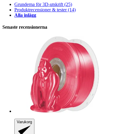
Grunderna för 3D-utskrift
(25)
Produktrecensioner & tester
(14)
Alla inlägg
Senaste recensionerna
Varukorg