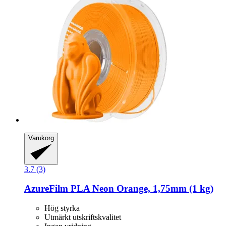
Varukorg
3.7 (3)
AzureFilm
PLA Neon Orange, 1,75mm (1 kg)
Hög styrka
Utmärkt utskriftskvalitet