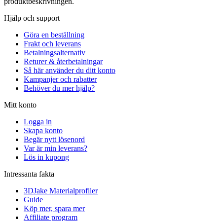
produktbeskrivningen.
Hjälp och support
Göra en beställning
Frakt och leverans
Betalningsalternativ
Returer & återbetalningar
Så här använder du ditt konto
Kampanjer och rabatter
Behöver du mer hjälp?
Mitt konto
Logga in
Skapa konto
Begär nytt lösenord
Var är min leverans?
Lös in kupong
Intressanta fakta
3DJake Materialprofiler
Guide
Köp mer, spara mer
Affiliate program