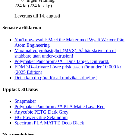
Ingen vridning
224 kr
(224 kr / kg)
Leverans till 14. augusti
Senaste artiklarna:
YouTube-avsnitt: Meet the Maker med Wyatt Weaver från
Atom Engineering
Maximal volymhastighet (MVS): Så här skriver du ut
snabbare utan under-extrusion!
Polymaker Panchroma™ - Dina färger. Din värld.
FDM 3D-skrivare i övre prisklassen för under 10.000 kr!
(2025 Edition)
Detta kan du göra för att undvika stringing!
Upptäck 3DJake:
Snapmaker
Polymaker Panchroma™ PLA Matte Lava Red
Anycubic PETG Dark Grey
HG Power Glue Sekundlim
Spectrum PLA MATTE Deep Black
Nya produkter: