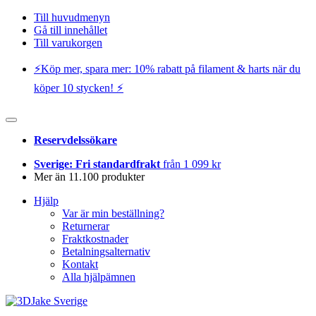
Till huvudmenyn
Gå till innehållet
Till varukorgen
⚡️Köp mer, spara mer: 10% rabatt på filament & harts när du
köper 10 stycken! ⚡️
Reservdelssökare
Sverige: Fri standardfrakt
från 1 099 kr
Mer än 11.100 produkter
Hjälp
Var är min beställning?
Returnerar
Fraktkostnader
Betalningsalternativ
Kontakt
Alla hjälpämnen