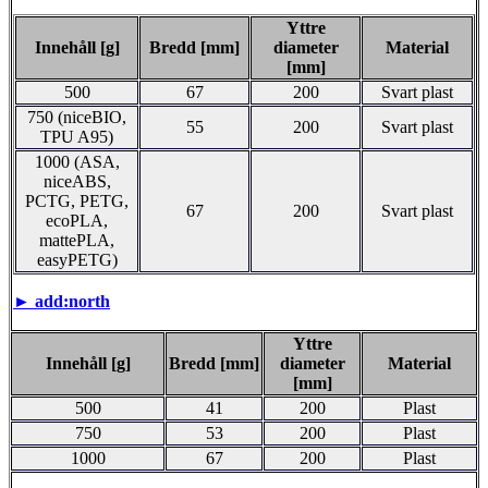
Yttre
Innehåll [g]
Bredd [mm]
diameter
Material
[mm]
500
67
200
Svart plast
750 (niceBIO,
55
200
Svart plast
TPU A95)
1000 (ASA,
niceABS,
PCTG, PETG,
67
200
Svart plast
ecoPLA,
mattePLA,
easyPETG)
►
add:north
Yttre
Innehåll [g]
Bredd [mm]
diameter
Material
[mm]
500
41
200
Plast
750
53
200
Plast
1000
67
200
Plast