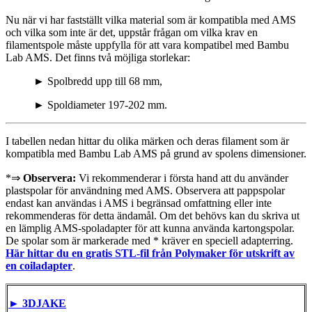
Nu när vi har fastställt vilka material som är kompatibla med AMS
och vilka som inte är det, uppstår frågan om vilka krav en
filamentspole måste uppfylla för att vara kompatibel med Bambu
Lab AMS. Det finns två möjliga storlekar:
► Spolbredd upp till 68 mm,
► Spoldiameter 197-202 mm.
I tabellen nedan hittar du olika märken och deras filament som är
kompatibla med Bambu Lab AMS på grund av spolens dimensioner.
*⇒
Observera:
Vi rekommenderar i första hand att du använder
plastspolar för användning med AMS. Observera att pappspolar
endast kan användas i AMS i begränsad omfattning eller inte
rekommenderas för detta ändamål. Om det behövs kan du skriva ut
en lämplig AMS-spoladapter för att kunna använda kartongspolar.
De spolar som är markerade med * kräver en speciell adapterring.
Här hittar du en gratis STL-fil från Polymaker för utskrift av
en coiladapter
.
► 3DJAKE