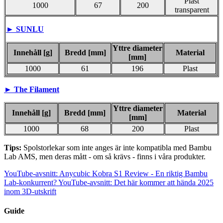
Plast
1000
67
200
transparent
► SUNLU
Yttre diameter
Innehåll [g]
Bredd [mm]
Material
[mm]
1000
61
196
Plast
► The Filament
Yttre diameter
Innehåll [g]
Bredd [mm]
Material
[mm]
1000
68
200
Plast
Tips:
Spolstorlekar som inte anges är inte kompatibla med Bambu
Lab AMS, men deras mått - om så krävs - finns i våra produkter.
YouTube-avsnitt: Anycubic Kobra S1 Review - En riktig Bambu
Lab-konkurrent?
YouTube-avsnitt: Det här kommer att hända 2025
inom 3D-utskrift
Guide