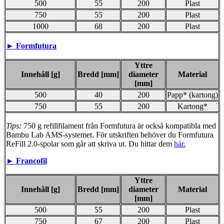
500
55
200
Plast
750
55
200
Plast
1000
68
200
Plast
►
Formfutura
Yttre
Innehåll [g]
Bredd [mm]
diameter
Material
[mm]
500
40
200
Papp* (kartong)
750
55
200
Kartong*
Tips:
750 g refillfilament från Formfutura är också kompatibla med
Bambu Lab AMS-systemet. För utskriften behöver du Formfutura
ReFill 2.0-spolar som går att skriva ut. Du hittar dem
här.
►
Francofil
Yttre
Innehåll [g]
Bredd [mm]
diameter
Material
[mm]
500
55
200
Plast
750
67
200
Plast