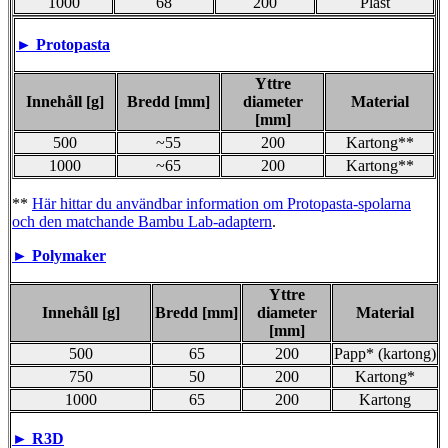
1000
68
200
Plast
► Protopasta
Yttre
Innehåll [g]
Bredd [mm]
diameter
Material
[mm]
500
~55
200
Kartong**
1000
~65
200
Kartong**
**
Här hittar du användbar information om Protopasta-spolarna
och den matchande Bambu Lab-adaptern
.
►
Polymaker
Yttre
Innehåll [g]
Bredd [mm]
diameter
Material
[mm]
500
65
200
Papp* (kartong)
750
50
200
Kartong*
1000
65
200
Kartong
►
R3D