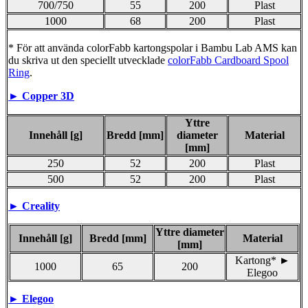
700/750
55
200
Plast
1000
68
200
Plast
* För att använda colorFabb kartongspolar i Bambu Lab AMS kan
du skriva ut den speciellt utvecklade
colorFabb Cardboard Spool
Ring
.
► Copper 3D
Yttre
Innehåll [g]
Bredd [mm]
diameter
Material
[mm]
250
52
200
Plast
500
52
200
Plast
► Creality
Yttre diameter
Innehåll [g]
Bredd [mm]
Material
[mm]
Kartong* ►
1000
65
200
Elegoo
► Elegoo