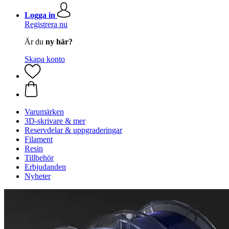
Logga in
Registrera nu
Är du
ny här?
Skapa konto
Varumärken
3D-skrivare & mer
Reservdelar & uppgraderingar
Filament
Resin
Tillbehör
Erbjudanden
Nyheter