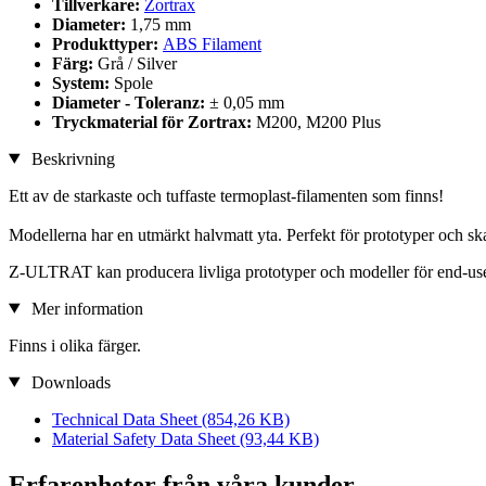
Tillverkare:
Zortrax
Diameter:
1,75 mm
Produkttyper:
ABS Filament
Färg:
Grå / Silver
System:
Spole
Diameter - Toleranz:
± 0,05 mm
Tryckmaterial för Zortrax:
M200, M200 Plus
Beskrivning
Ett av de starkaste och tuffaste termoplast-filamenten som finns!
Modellerna har en utmärkt halvmatt yta. Perfekt för prototyper och sk
Z-ULTRAT kan producera livliga prototyper och modeller för end-us
Mer information
Finns i olika färger.
Downloads
Technical Data Sheet
(854,26 KB)
Material Safety Data Sheet
(93,44 KB)
Erfarenheter från våra kunder