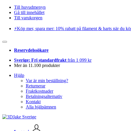
Till huvudmenyn
Gå till innehållet
Till varukorgen
⚡️Köp mer, spara mer: 10% rabatt på filament & harts när du kö
Reservdelssökare
Sverige: Fri standardfrakt
från 1 099 kr
Mer än 11.100 produkter
Hjälp
Var är min beställning?
Returnerar
Fraktkostnader
Betalningsalternativ
Kontakt
Alla hjälpämnen