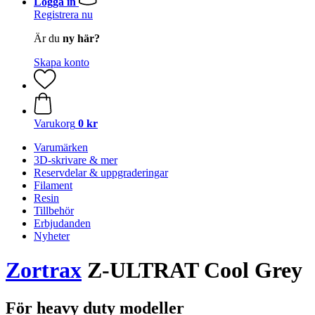
Logga in
Registrera nu
Är du
ny här?
Skapa konto
Varukorg
0 kr
Varumärken
3D-skrivare & mer
Reservdelar & uppgraderingar
Filament
Resin
Tillbehör
Erbjudanden
Nyheter
Zortrax
Z-ULTRAT Cool Grey
För heavy duty modeller