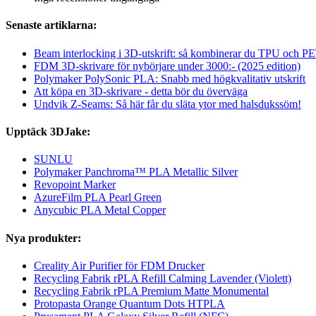
Senaste artiklarna:
Beam interlocking i 3D-utskrift: så kombinerar du TPU och PET
FDM 3D-skrivare för nybörjare under 3000:- (2025 edition)
Polymaker PolySonic PLA: Snabb med högkvalitativ utskrift
Att köpa en 3D-skrivare - detta bör du överväga
Undvik Z-Seams: Så här får du släta ytor med halsdukssöm!
Upptäck 3DJake:
SUNLU
Polymaker Panchroma™ PLA Metallic Silver
Revopoint Marker
AzureFilm PLA Pearl Green
Anycubic PLA Metal Copper
Nya produkter:
Creality Air Purifier för FDM Drucker
Recycling Fabrik rPLA Refill Calming Lavender (Violett)
Recycling Fabrik rPLA Premium Matte Monumental
Protopasta Orange Quantum Dots HTPLA