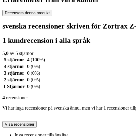
Recensera denna produkt
svenska recensioner skriven för Zortrax
1 kundrecension i alla språk
5,0
av 5 stjärnor
5 stjärnor
4
(100%)
4 stjärnor
0
(0%)
3 stjärnor
0
(0%)
2 stjärnor
0
(0%)
1 Stjärnor
0
(0%)
4
recensioner
Vi har inga recensioner på svenska ännu, men vi har 1 recensioner till
Visa recensioner
Inga recensioner tillgängliga