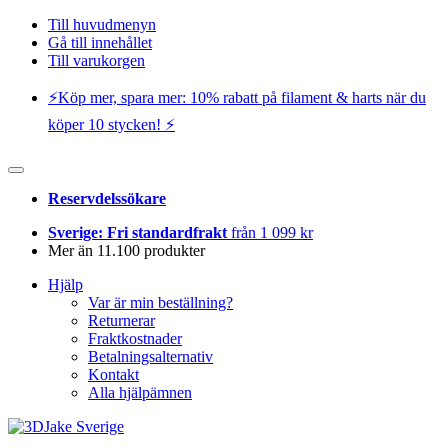
Till huvudmenyn
Gå till innehållet
Till varukorgen
⚡️Köp mer, spara mer: 10% rabatt på filament & harts när du
köper 10 stycken! ⚡️
Reservdelssökare
Sverige: Fri standardfrakt
från 1 099 kr
Mer än 11.100 produkter
Hjälp
Var är min beställning?
Returnerar
Fraktkostnader
Betalningsalternativ
Kontakt
Alla hjälpämnen