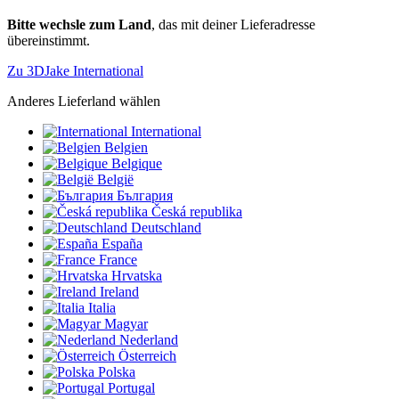
Bitte wechsle zum Land
, das mit deiner Lieferadresse
übereinstimmt.
Zu 3DJake International
Anderes Lieferland wählen
International
Belgien
Belgique
België
България
Česká republika
Deutschland
España
France
Hrvatska
Ireland
Italia
Magyar
Nederland
Österreich
Polska
Portugal