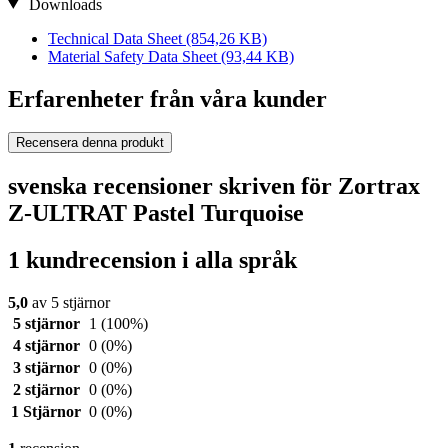
Downloads
Technical Data Sheet
(854,26 KB)
Material Safety Data Sheet
(93,44 KB)
Erfarenheter från våra kunder
Recensera denna produkt
svenska recensioner skriven för Zortrax
Z-ULTRAT Pastel Turquoise
1 kundrecension i alla språk
5,0
av 5 stjärnor
5 stjärnor
1
(100%)
4 stjärnor
0
(0%)
3 stjärnor
0
(0%)
2 stjärnor
0
(0%)
1 Stjärnor
0
(0%)