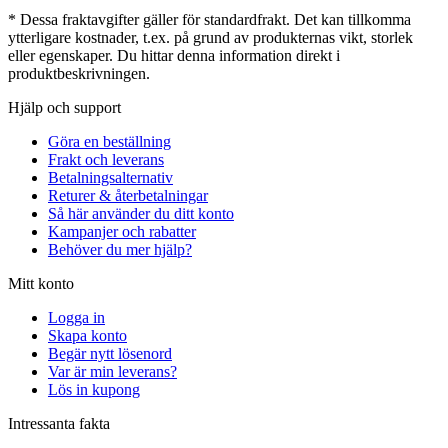
* Dessa fraktavgifter gäller för standardfrakt. Det kan tillkomma
ytterligare kostnader, t.ex. på grund av produkternas vikt, storlek
eller egenskaper. Du hittar denna information direkt i
produktbeskrivningen.
Hjälp och support
Göra en beställning
Frakt och leverans
Betalningsalternativ
Returer & återbetalningar
Så här använder du ditt konto
Kampanjer och rabatter
Behöver du mer hjälp?
Mitt konto
Logga in
Skapa konto
Begär nytt lösenord
Var är min leverans?
Lös in kupong
Intressanta fakta