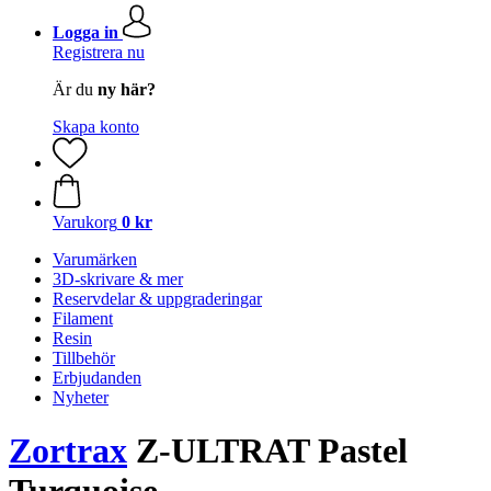
Logga in
Registrera nu
Är du
ny här?
Skapa konto
Varukorg
0 kr
Varumärken
3D-skrivare & mer
Reservdelar & uppgraderingar
Filament
Resin
Tillbehör
Erbjudanden
Nyheter
Zortrax
Z-ULTRAT Pastel