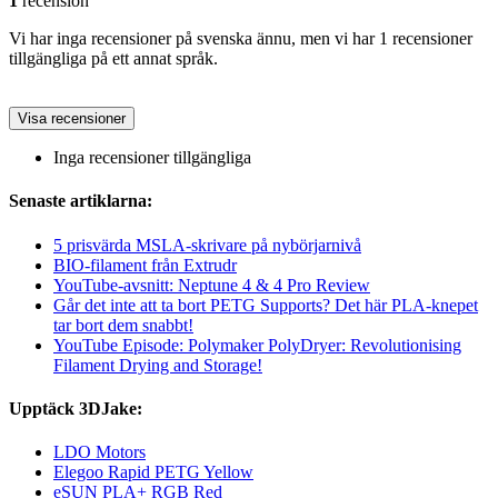
1
recension
Vi har inga recensioner på svenska ännu, men vi har 1 recensioner
tillgängliga på ett annat språk.
Visa recensioner
Inga recensioner tillgängliga
Senaste artiklarna:
5 prisvärda MSLA-skrivare på nybörjarnivå
BIO-filament från Extrudr
YouTube-avsnitt: Neptune 4 & 4 Pro Review
Går det inte att ta bort PETG Supports? Det här PLA-knepet
tar bort dem snabbt!
YouTube Episode: Polymaker PolyDryer: Revolutionising
Filament Drying and Storage!
Upptäck 3DJake:
LDO Motors
Elegoo Rapid PETG Yellow
eSUN PLA+ RGB Red