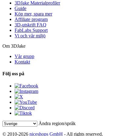
3DJake Materialprofiler
Guide
Köp mer, spara mer
Affiliate program
3D-utskrift FAQ
FabLabs Support
Vi och vår miljö
Om 3DJake
Vår grupp
Kontakt
Följ oss på
Ändra region/språk
© 2010-2026
niceshops GmbH
- All rights reserved.