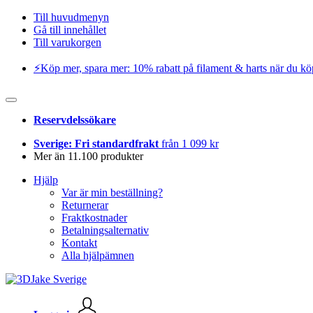
Till huvudmenyn
Gå till innehållet
Till varukorgen
⚡️Köp mer, spara mer: 10% rabatt på filament & harts när du kö
Reservdelssökare
Sverige: Fri standardfrakt
från 1 099 kr
Mer än 11.100 produkter
Hjälp
Var är min beställning?
Returnerar
Fraktkostnader
Betalningsalternativ
Kontakt
Alla hjälpämnen