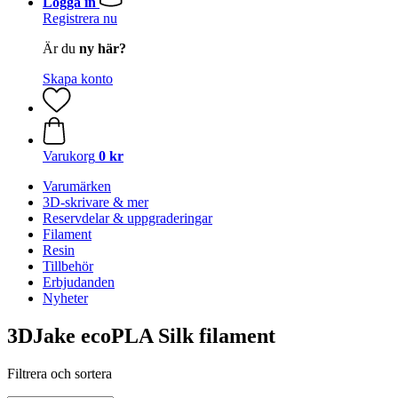
Logga in
Registrera nu
Är du
ny här?
Skapa konto
Varukorg
0 kr
Varumärken
3D-skrivare & mer
Reservdelar & uppgraderingar
Filament
Resin
Tillbehör
Erbjudanden
Nyheter
3DJake ecoPLA Silk filament
Filtrera och sortera