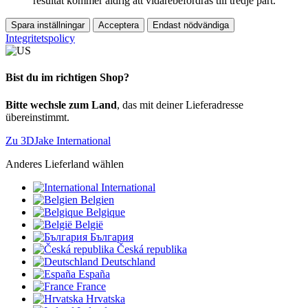
resultat kommer aldrig att vidarebefordras till tredje part.
Spara inställningar
Acceptera
Endast nödvändiga
Integritetspolicy
Bist du im richtigen Shop?
Bitte wechsle zum Land
, das mit deiner Lieferadresse
übereinstimmt.
Zu 3DJake International
Anderes Lieferland wählen
International
Belgien
Belgique
België
България
Česká republika
Deutschland
España
France
Hrvatska