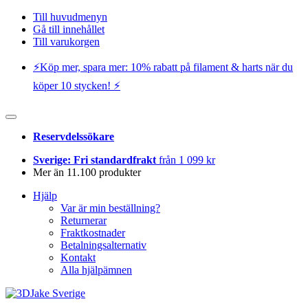
Till huvudmenyn
Gå till innehållet
Till varukorgen
⚡️Köp mer, spara mer: 10% rabatt på filament & harts när du
köper 10 stycken! ⚡️
Reservdelssökare
Sverige: Fri standardfrakt
från 1 099 kr
Mer än 11.100 produkter
Hjälp
Var är min beställning?
Returnerar
Fraktkostnader
Betalningsalternativ
Kontakt
Alla hjälpämnen