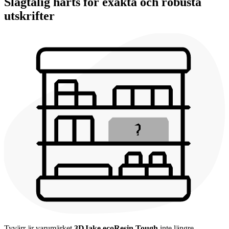
Slagtålig harts för exakta och robusta
utskrifter
Tyvärr är varumärket
3DJake ecoResin Tough
inte längre