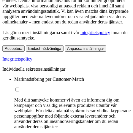
enheter. Denna information används för att kontinuerligt optimera
vår webbplats, visa personligt anpassad reklam och innehåll samt
analysera användningsstatistik. Vi kan även matcha dina krypterade
uppgifter med externa leverantörer och visa erbjudanden via deras
onlinekanaler – men endast om du redan använder deras tjänster.
Läs gärna mer i inställningarna samt i vår
integritetspolicy
innan du
ger ditt samtycke.
Acceptera
Endast nödvändiga
Anpassa inställningar
Integritetspolicy
Individuella sekretessinställningar
Marknadsföring per Customer-Match
Med ditt samtycke kommer vi även att informera dig om
kampanjer och visa dig relevanta produkter utanför vår
webbplats. För detta ändamål synkroniserar vi dina krypterade
personuppgifter med följande externa leverantörer och
använder deras onlineannonseringskanaler om du redan
använder deras tjänster: