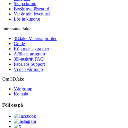
Skapa konto
Begär nytt lösenord
Var är min leverans?
Lös in kupong
Intressanta fakta
3DJake Materialprofiler
Guide
Köp mer, spara mer
Affiliate program
3D-utskrift FAQ
FabLabs Support
Vi och vår miljö
Om 3DJake
Vår grupp
Kontakt
Följ oss på