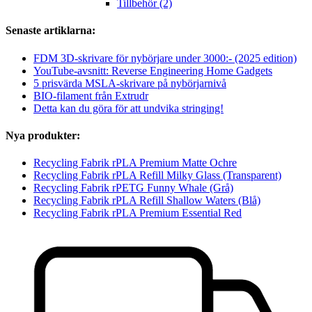
Tillbehör (2)
Senaste artiklarna:
FDM 3D-skrivare för nybörjare under 3000:- (2025 edition)
YouTube-avsnitt: Reverse Engineering Home Gadgets
5 prisvärda MSLA-skrivare på nybörjarnivå
BIO-filament från Extrudr
Detta kan du göra för att undvika stringing!
Nya produkter:
Recycling Fabrik rPLA Premium Matte Ochre
Recycling Fabrik rPLA Refill Milky Glass (Transparent)
Recycling Fabrik rPETG Funny Whale (Grå)
Recycling Fabrik rPLA Refill Shallow Waters (Blå)
Recycling Fabrik rPLA Premium Essential Red