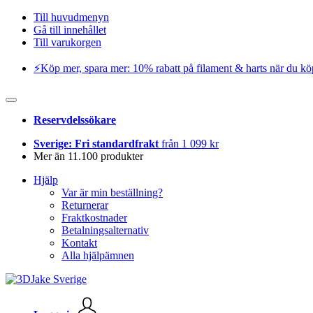
Till huvudmenyn
Gå till innehållet
Till varukorgen
⚡️Köp mer, spara mer: 10% rabatt på filament & harts när du kö
Reservdelssökare
Sverige: Fri standardfrakt
från 1 099 kr
Mer än 11.100 produkter
Hjälp
Var är min beställning?
Returnerar
Fraktkostnader
Betalningsalternativ
Kontakt
Alla hjälpämnen