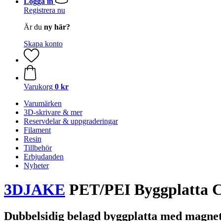
Logga in
Registrera nu
Är du
ny här?
Skapa konto
Varukorg
0 kr
Varumärken
3D-skrivare & mer
Reservdelar & uppgraderingar
Filament
Resin
Tillbehör
Erbjudanden
Nyheter
3DJAKE
PET/PEI Byggplatta C
Dubbelsidig belagd byggplatta med magnet