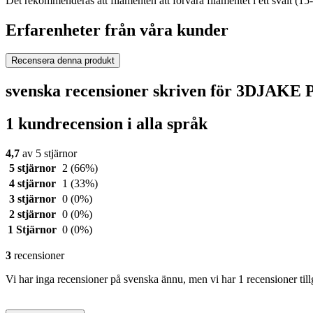
Det rekommenderas att filamenten att förvara filamentet i ett svalt (15
Erfarenheter från våra kunder
Recensera denna produkt
svenska recensioner skriven för 3DJAKE 
1 kundrecension i alla språk
4,7
av 5 stjärnor
5 stjärnor
2
(66%)
4 stjärnor
1
(33%)
3 stjärnor
0
(0%)
2 stjärnor
0
(0%)
1 Stjärnor
0
(0%)
3
recensioner
Vi har inga recensioner på svenska ännu, men vi har 1 recensioner till