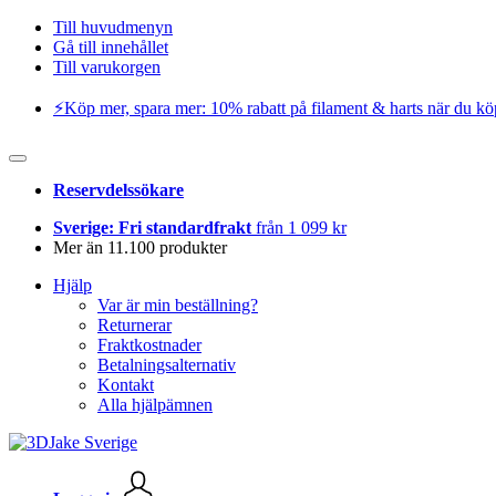
Till huvudmenyn
Gå till innehållet
Till varukorgen
⚡️Köp mer, spara mer: 10% rabatt på filament & harts när du kö
Reservdelssökare
Sverige: Fri standardfrakt
från 1 099 kr
Mer än 11.100 produkter
Hjälp
Var är min beställning?
Returnerar
Fraktkostnader
Betalningsalternativ
Kontakt
Alla hjälpämnen