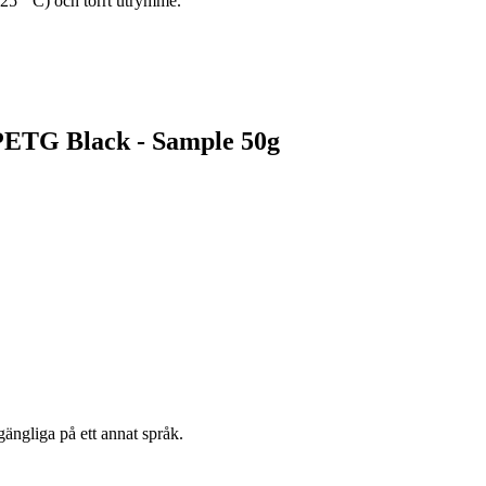
-25 ° C) och torrt utrymme.
PETG Black - Sample 50g
gängliga på ett annat språk.