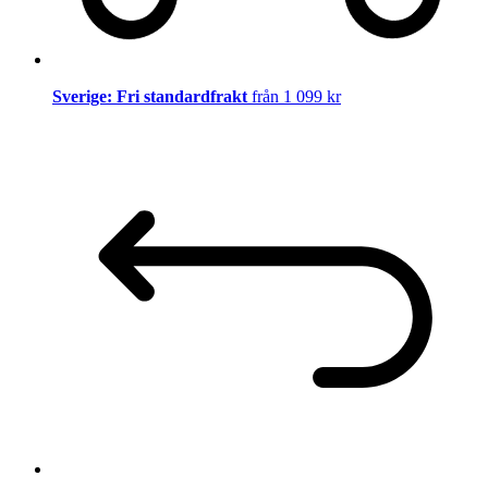
Sverige: Fri standardfrakt
från 1 099 kr