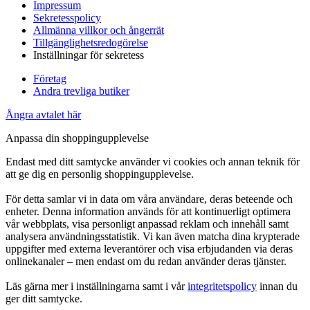
Impressum
Sekretesspolicy
Allmänna villkor och ångerrät
Tillgänglighetsredogörelse
Inställningar för sekretess
Företag
Andra trevliga butiker
Ångra avtalet här
Anpassa din shoppingupplevelse
Endast med ditt samtycke använder vi cookies och annan teknik för
att ge dig en personlig shoppingupplevelse.
För detta samlar vi in data om våra användare, deras beteende och
enheter. Denna information används för att kontinuerligt optimera
vår webbplats, visa personligt anpassad reklam och innehåll samt
analysera användningsstatistik. Vi kan även matcha dina krypterade
uppgifter med externa leverantörer och visa erbjudanden via deras
onlinekanaler – men endast om du redan använder deras tjänster.
Läs gärna mer i inställningarna samt i vår
integritetspolicy
innan du
ger ditt samtycke.