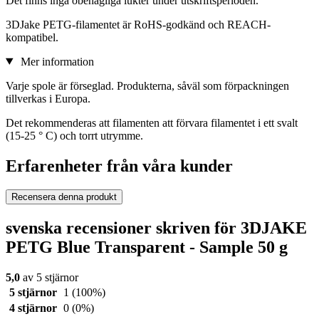
Det finns inga obehagliga lukter under utskriftsperioden.
3DJake PETG-filamentet är RoHS-godkänd och REACH-
kompatibel.
Mer information
Varje spole är förseglad. Produkterna, såväl som förpackningen
tillverkas i Europa.
Det rekommenderas att filamenten att förvara filamentet i ett svalt
(15-25 ° C) och torrt utrymme.
Erfarenheter från våra kunder
Recensera denna produkt
svenska recensioner skriven för 3DJAKE
PETG Blue Transparent - Sample 50 g
5,0
av 5 stjärnor
5 stjärnor
1
(100%)
4 stjärnor
0
(0%)