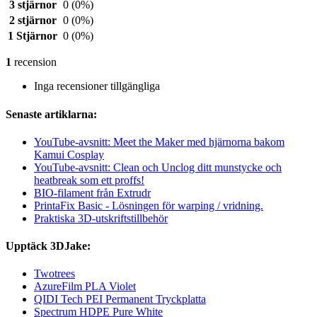
3 stjärnor
0
(0%)
2 stjärnor
0
(0%)
1 Stjärnor
0
(0%)
1
recension
Inga recensioner tillgängliga
Senaste artiklarna:
YouTube-avsnitt: Meet the Maker med hjärnorna bakom
Kamui Cosplay
YouTube-avsnitt: Clean och Unclog ditt munstycke och
heatbreak som ett proffs!
BIO-filament från Extrudr
PrintaFix Basic - Lösningen för warping / vridning.
Praktiska 3D-utskriftstillbehör
Upptäck 3DJake:
Twotrees
AzureFilm PLA Violet
QIDI Tech PEI Permanent Tryckplatta
Spectrum HDPE Pure White