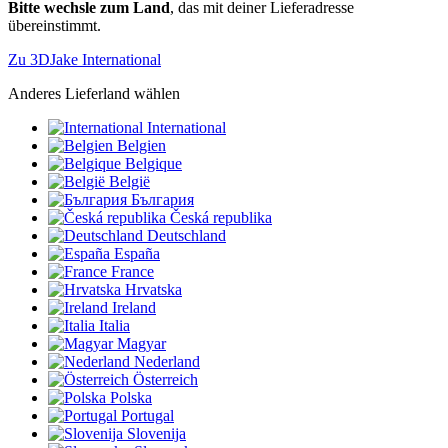
Bitte wechsle zum Land
, das mit deiner Lieferadresse
übereinstimmt.
Zu 3DJake International
Anderes Lieferland wählen
International
Belgien
Belgique
België
България
Česká republika
Deutschland
España
France
Hrvatska
Ireland
Italia
Magyar
Nederland
Österreich
Polska
Portugal
Slovenija