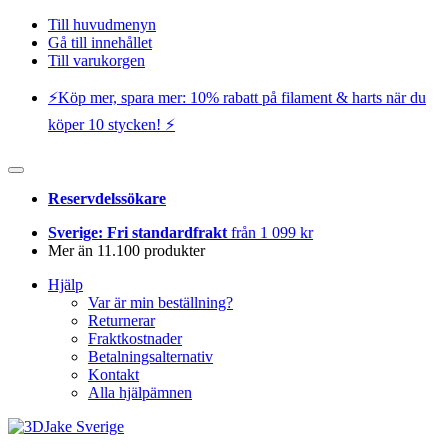
Till huvudmenyn
Gå till innehållet
Till varukorgen
⚡️Köp mer, spara mer: 10% rabatt på filament & harts när du
köper 10 stycken! ⚡️
Reservdelssökare
Sverige: Fri standardfrakt
från 1 099 kr
Mer än 11.100 produkter
Hjälp
Var är min beställning?
Returnerar
Fraktkostnader
Betalningsalternativ
Kontakt
Alla hjälpämnen