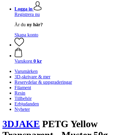
Logga in
Registrera nu
Är du
ny här?
Skapa konto
Varukorg
0 kr
Varumärken
3D-skrivare & mer
Reservdelar & uppgraderingar
Filament
Resin
Tillbehör
Erbjudanden
Nyheter
3DJAKE
PETG Yellow