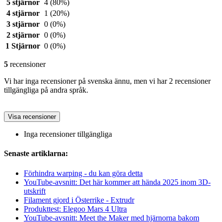
5 stjärnor
4
(80%)
4 stjärnor
1
(20%)
3 stjärnor
0
(0%)
2 stjärnor
0
(0%)
1 Stjärnor
0
(0%)
5
recensioner
Vi har inga recensioner på svenska ännu, men vi har 2 recensioner
tillgängliga på andra språk.
Visa recensioner
Inga recensioner tillgängliga
Senaste artiklarna:
Förhindra warping - du kan göra detta
YouTube-avsnitt: Det här kommer att hända 2025 inom 3D-
utskrift
Filament gjord i Österrike - Extrudr
Produkttest: Elegoo Mars 4 Ultra
YouTube-avsnitt: Meet the Maker med hjärnorna bakom