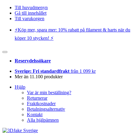
Till huvudmenyn
Gå till innehållet
Till varukorgen
⚡️Köp mer, spara mer: 10% rabatt på filament & harts när du
köper 10 stycken! ⚡️
Reservdelssökare
Sverige: Fri standardfrakt
från 1 099 kr
Mer än 11.100 produkter
Hjälp
Var är min beställning?
Returnerar
Fraktkostnader
Betalningsalternativ
Kontakt
Alla hjälpämnen