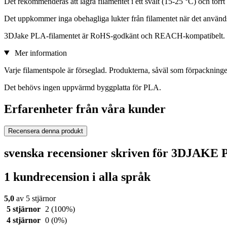
Det rekommenderas att lagra filamentet i ett svalt (15-25 °C) och torr
Det uppkommer inga obehagliga lukter från filamentet när det använd
3DJake PLA-filamentet är RoHS-godkänt och REACH-kompatibelt.
Mer information
Varje filamentspole är förseglad. Produkterna, såväl som förpackningen
Det behövs ingen uppvärmd byggplatta för PLA.
Erfarenheter från våra kunder
Recensera denna produkt
svenska recensioner skriven för 3DJAKE 
1 kundrecension i alla språk
5,0
av 5 stjärnor
5 stjärnor
2
(100%)
4 stjärnor
0
(0%)