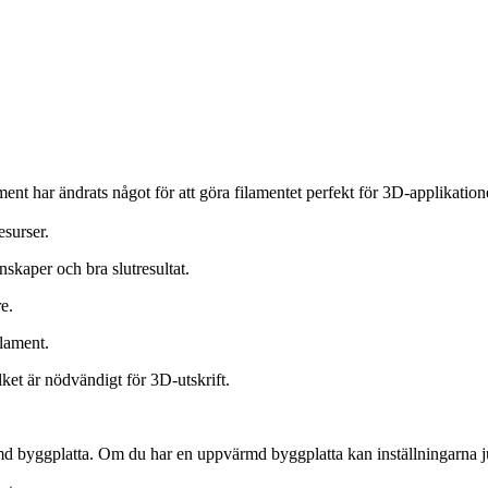
nt har ändrats något för att göra filamentet perfekt för 3D-applikatione
surser.
skaper och bra slutresultat.
e.
lament.
et är nödvändigt för 3D-utskrift.
d byggplatta. Om du har en uppvärmd byggplatta kan inställningarna jus