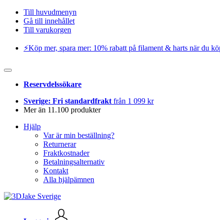
Till huvudmenyn
Gå till innehållet
Till varukorgen
⚡️Köp mer, spara mer: 10% rabatt på filament & harts när du kö
Reservdelssökare
Sverige: Fri standardfrakt
från 1 099 kr
Mer än 11.100 produkter
Hjälp
Var är min beställning?
Returnerar
Fraktkostnader
Betalningsalternativ
Kontakt
Alla hjälpämnen