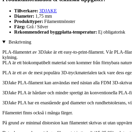
Tillverkare:
3DJAKE
Diameter:
1,75 mm
Produkttyper:
Filamentmönster
Färg:
Grå / Silver
Rekommenderad byggplatta-temperatur:
Ej obligatorisk
Beskrivning
PLA-filamentet av 3DJake är ett easy-to-print-filament. Vår PLA-filame
kylning.
PLA är ett biokompatibelt material som kommer från förnybara naturre
PLA är ett av de mest populära 3D-tryckmaterialen tack vare dess egen
3DJake PLA-filament kan användas med nästan alla FDM 3D-skrivar
3DJake PLA är hårdare och mindre spretigt än konventionella PLA-fi
3DJake PLA har en enastående god diameter och rundhetstolerans, vilk
Filamentet finns också i många färger.
På grund av minimal distorsion kan filamentet skrivas ut utan uppvärm