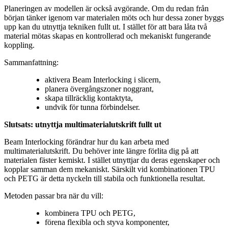
Planeringen av modellen är också avgörande. Om du redan från
början tänker igenom var materialen möts och hur dessa zoner byggs
upp kan du utnyttja tekniken fullt ut. I stället för att bara låta två
material mötas skapas en kontrollerad och mekaniskt fungerande
koppling.
Sammanfattning:
aktivera Beam Interlocking i slicern,
planera övergångszoner noggrant,
skapa tillräcklig kontaktyta,
undvik för tunna förbindelser.
Slutsats: utnyttja multimaterialutskrift fullt ut
Beam Interlocking förändrar hur du kan arbeta med
multimaterialutskrift. Du behöver inte längre förlita dig på att
materialen fäster kemiskt. I stället utnyttjar du deras egenskaper och
kopplar samman dem mekaniskt. Särskilt vid kombinationen TPU
och PETG är detta nyckeln till stabila och funktionella resultat.
Metoden passar bra när du vill:
kombinera TPU och PETG,
förena flexibla och styva komponenter,