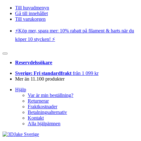
Till huvudmenyn
Gå till innehållet
Till varukorgen
⚡️Köp mer, spara mer: 10% rabatt på filament & harts när du
köper 10 stycken! ⚡️
Reservdelssökare
Sverige: Fri standardfrakt
från 1 099 kr
Mer än 11.100 produkter
Hjälp
Var är min beställning?
Returnerar
Fraktkostnader
Betalningsalternativ
Kontakt
Alla hjälpämnen