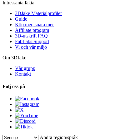
Intressanta fakta
3DJake Materialprofiler
Guide
Köp mer, spara mer
Affiliate program
3D-utskrift FAQ
FabLabs Support
Vi och vår miljö
Om 3DJake
Vår grupp
Kontakt
Följ oss på
Ändra region/språk