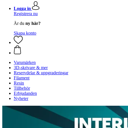
Logga in
Registrera nu
Är du
ny här?
Skapa konto
Varumärken
3D-skrivare & mer
Reservdelar & uppgraderingar
Filament
Resin
Tillbehör
Erbjudanden
Nyheter