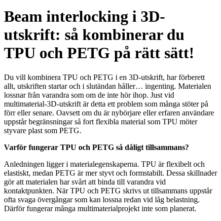
Beam interlocking i 3D-
utskrift: så kombinerar du
TPU och PETG på rätt sätt!
Du vill kombinera TPU och PETG i en 3D-utskrift, har förberett
allt, utskriften startar och i slutändan håller… ingenting. Materialen
lossnar från varandra som om de inte hör ihop. Just vid
multimaterial-3D-utskrift är detta ett problem som många stöter på
förr eller senare. Oavsett om du är nybörjare eller erfaren användare
uppstår begränsningar så fort flexibla material som TPU möter
styvare plast som PETG.
Varför fungerar TPU och PETG så dåligt tillsammans?
Anledningen ligger i materialegenskaperna. TPU är flexibelt och
elastiskt, medan PETG är mer styvt och formstabilt. Dessa skillnader
gör att materialen har svårt att binda till varandra vid
kontaktpunkten. När TPU och PETG skrivs ut tillsammans uppstår
ofta svaga övergångar som kan lossna redan vid låg belastning.
Därför fungerar många multimaterialprojekt inte som planerat.