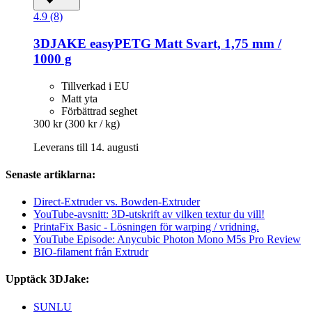
4.9 (8)
3DJAKE
easyPETG Matt Svart, 1,75 mm /
1000 g
Tillverkad i EU
Matt yta
Förbättrad seghet
300 kr
(300 kr / kg)
Leverans till 14. augusti
Senaste artiklarna:
Direct-Extruder vs. Bowden-Extruder
YouTube-avsnitt: 3D-utskrift av vilken textur du vill!
PrintaFix Basic - Lösningen för warping / vridning.
YouTube Episode: Anycubic Photon Mono M5s Pro Review
BIO-filament från Extrudr
Upptäck 3DJake:
SUNLU