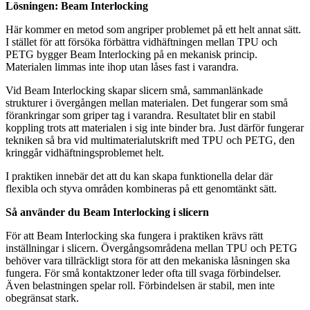
Lösningen: Beam Interlocking
Här kommer en metod som angriper problemet på ett helt annat sätt.
I stället för att försöka förbättra vidhäftningen mellan TPU och
PETG bygger Beam Interlocking på en mekanisk princip.
Materialen limmas inte ihop utan låses fast i varandra.
Vid Beam Interlocking skapar slicern små, sammanlänkade
strukturer i övergången mellan materialen. Det fungerar som små
förankringar som griper tag i varandra. Resultatet blir en stabil
koppling trots att materialen i sig inte binder bra. Just därför fungerar
tekniken så bra vid multimaterialutskrift med TPU och PETG, den
kringgår vidhäftningsproblemet helt.
I praktiken innebär det att du kan skapa funktionella delar där
flexibla och styva områden kombineras på ett genomtänkt sätt.
Så använder du Beam Interlocking i slicern
För att Beam Interlocking ska fungera i praktiken krävs rätt
inställningar i slicern. Övergångsområdena mellan TPU och PETG
behöver vara tillräckligt stora för att den mekaniska låsningen ska
fungera. För små kontaktzoner leder ofta till svaga förbindelser.
Även belastningen spelar roll. Förbindelsen är stabil, men inte
obegränsat stark.