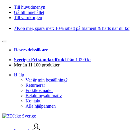
Till huvudmenyn
Gå till innehållet
Till varukorgen
⚡️Köp mer, spara mer: 10% rabatt på filament & harts när du kö
Reservdelssökare
Sverige: Fri standardfrakt
från 1 099 kr
Mer än 11.100 produkter
Hjälp
Var är min beställning?
Returnerar
Fraktkostnader
Betalningsalternativ
Kontakt
Alla hjälpämnen