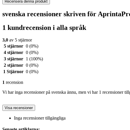
Recensera denna produkt
svenska recensioner skriven för Aprinta
1 kundrecension i alla språk
3,0
av 5 stjärnor
5 stjärnor
0
(0%)
4 stjärnor
0
(0%)
3 stjärnor
1
(100%)
2 stjärnor
0
(0%)
1 Stjärnor
0
(0%)
1
recension
Vi har inga recensioner på svenska ännu, men vi har 1 recensioner till
Visa recensioner
Inga recensioner tillgängliga
Senaste artiklarna: