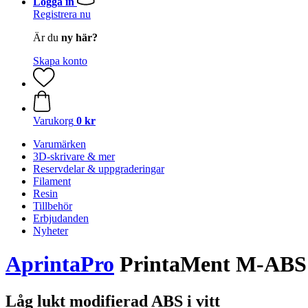
Logga in
Registrera nu
Är du
ny här?
Skapa konto
Varukorg
0 kr
Varumärken
3D-skrivare & mer
Reservdelar & uppgraderingar
Filament
Resin
Tillbehör
Erbjudanden
Nyheter
AprintaPro
PrintaMent M-ABS 
Låg lukt modifierad ABS i vitt