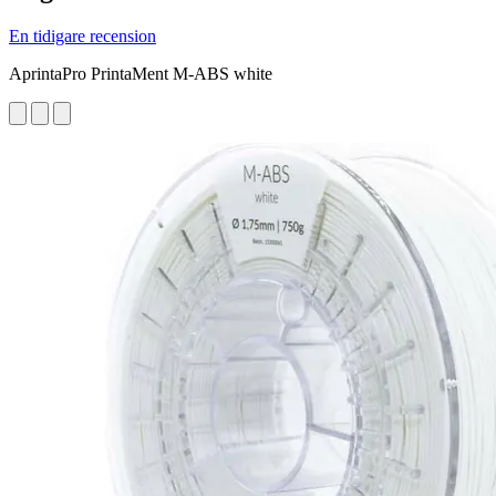
En tidigare recension
AprintaPro PrintaMent M-ABS white