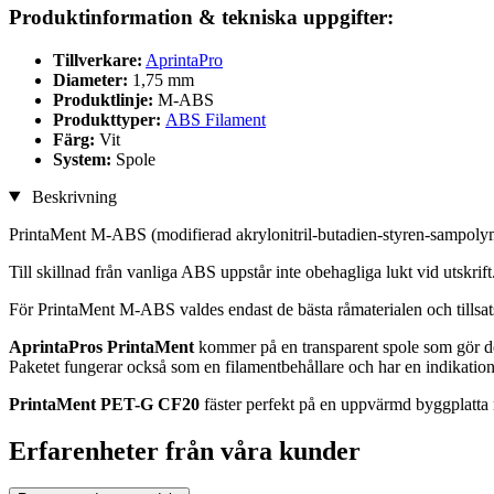
Produktinformation & tekniska uppgifter:
Tillverkare:
AprintaPro
Diameter:
1,75 mm
Produktlinje:
M-ABS
Produkttyper:
ABS Filament
Färg:
Vit
System:
Spole
Beskrivning
PrintaMent M-ABS (modifierad akrylonitril-butadien-styren-sampolymer)
Till skillnad från vanliga ABS uppstår inte obehagliga lukt vid utskrift
För PrintaMent M-ABS valdes endast de bästa råmaterialen och tillsats
AprintaPros PrintaMent
kommer på en transparent spole som gör det
Paketet fungerar också som en filamentbehållare och har en indikatio
PrintaMent PET-G CF20
fäster perfekt på en uppvärmd byggplatta
Erfarenheter från våra kunder