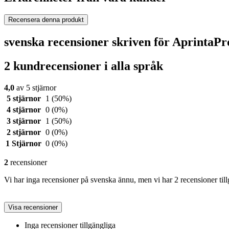
Recensera denna produkt
svenska recensioner skriven för AprintaP
2 kundrecensioner i alla språk
4,0
av 5 stjärnor
5 stjärnor
1
(50%)
4 stjärnor
0
(0%)
3 stjärnor
1
(50%)
2 stjärnor
0
(0%)
1 Stjärnor
0
(0%)
2
recensioner
Vi har inga recensioner på svenska ännu, men vi har 2 recensioner til
Visa recensioner
Inga recensioner tillgängliga