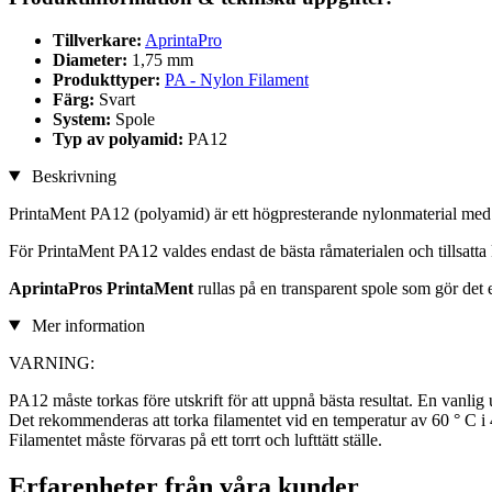
Tillverkare:
AprintaPro
Diameter:
1,75 mm
Produkttyper:
PA - Nylon Filament
Färg:
Svart
System:
Spole
Typ av polyamid:
PA12
Beskrivning
PrintaMent PA12 (polyamid) är ett högpresterande nylonmaterial med 
För PrintaMent PA12 valdes endast de bästa råmaterialen och tillsatt
AprintaPros PrintaMent
rullas på en transparent spole som gör det 
Mer information
VARNING:
PA12 måste torkas före utskrift för att uppnå bästa resultat. En vanli
Det rekommenderas att torka filamentet vid en temperatur av 60 ° C i 
Filamentet måste förvaras på ett torrt och lufttätt ställe.
Erfarenheter från våra kunder