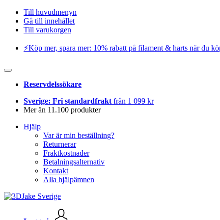
Till huvudmenyn
Gå till innehållet
Till varukorgen
⚡️Köp mer, spara mer: 10% rabatt på filament & harts när du kö
Reservdelssökare
Sverige: Fri standardfrakt
från 1 099 kr
Mer än 11.100 produkter
Hjälp
Var är min beställning?
Returnerar
Fraktkostnader
Betalningsalternativ
Kontakt
Alla hjälpämnen