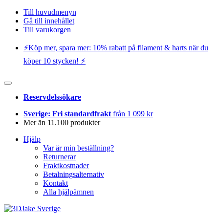
Till huvudmenyn
Gå till innehållet
Till varukorgen
⚡️Köp mer, spara mer: 10% rabatt på filament & harts när du
köper 10 stycken! ⚡️
Reservdelssökare
Sverige: Fri standardfrakt
från 1 099 kr
Mer än 11.100 produkter
Hjälp
Var är min beställning?
Returnerar
Fraktkostnader
Betalningsalternativ
Kontakt
Alla hjälpämnen