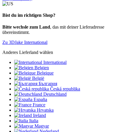
Bist du im richtigen Shop?
Bitte wechsle zum Land
, das mit deiner Lieferadresse
übereinstimmt.
Zu 3DJake International
Anderes Lieferland wählen
International
Belgien
Belgique
België
България
Česká republika
Deutschland
España
France
Hrvatska
Ireland
Italia
Magyar
Nederland