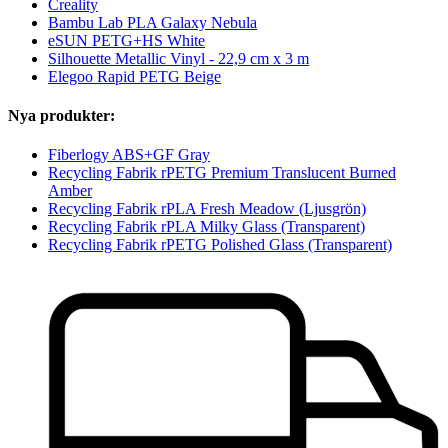
Creality
Bambu Lab PLA Galaxy Nebula
eSUN PETG+HS White
Silhouette Metallic Vinyl - 22,9 cm x 3 m
Elegoo Rapid PETG Beige
Nya produkter:
Fiberlogy ABS+GF Gray
Recycling Fabrik rPETG Premium Translucent Burned
Amber
Recycling Fabrik rPLA Fresh Meadow (Ljusgrön)
Recycling Fabrik rPLA Milky Glass (Transparent)
Recycling Fabrik rPETG Polished Glass (Transparent)