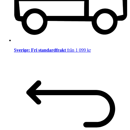
Sverige: Fri standardfrakt
från 1 099 kr