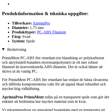
Produktinformation & tekniska uppgifter:
Tillverkare:
AprintaPro
Diameter:
1,75 mm
Produkttyper:
PC-ABS Filament
Färg:
Svart
System:
Spole
Beskrivning
PrintaMent PC-ABS fire retardant (en blandning av polykarbonat
och akrylonitril-butadien-styrensampolymer) är ett mer robust
filament än konventionella ABS-filament. Det är också lättare att
skriva ut än vanlig PC.
För PrintaMent PC-ABS fire retardant har endast de bästa råvarorna
och tillförda komponenterna valts för att uppnå ökad robusthet och
mycket hög vidhäftning.
AprintaPros PrintaMent
rullas på en transparent spole som gör det
enklare att bedömma hur mycket material som är kvar.
Vi rekommenderar en uppvärmd byggplatta med en temperatur på