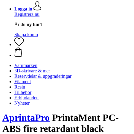
Logga in
Registrera nu
Är du
ny här?
Skapa konto
Varumärken
3D-skrivare & mer
Reservdelar & uppgraderingar
Filament
Resin
Tillbehör
Erbjudanden
Nyheter
AprintaPro
PrintaMent PC-
ABS fire retardant black