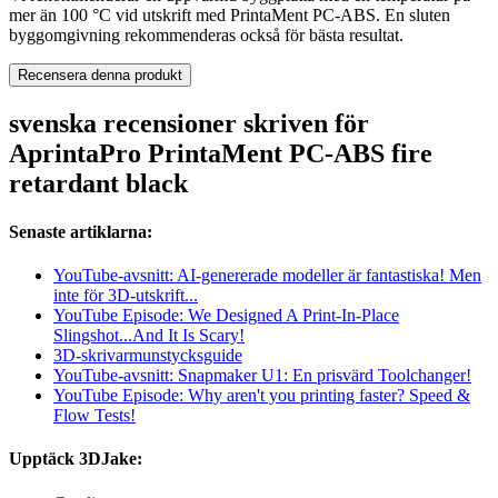
mer än 100 °C vid utskrift med PrintaMent PC-ABS. En sluten
byggomgivning rekommenderas också för bästa resultat.
Recensera denna produkt
svenska recensioner skriven för
AprintaPro PrintaMent PC-ABS fire
retardant black
Senaste artiklarna:
YouTube-avsnitt: AI-genererade modeller är fantastiska! Men
inte för 3D-utskrift...
YouTube Episode: We Designed A Print-In-Place
Slingshot...And It Is Scary!
3D-skrivarmunstycksguide
YouTube-avsnitt: Snapmaker U1: En prisvärd Toolchanger!
YouTube Episode: Why aren't you printing faster? Speed &
Flow Tests!
Upptäck 3DJake: