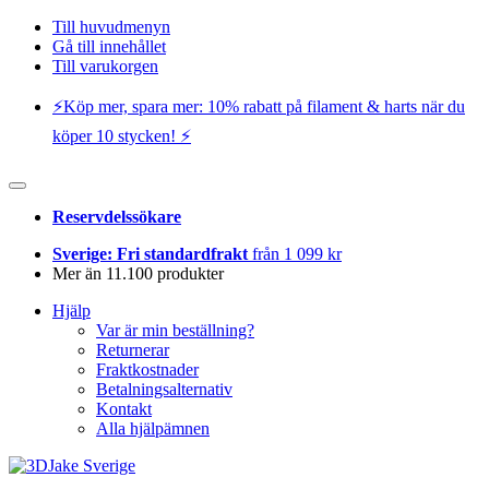
Till huvudmenyn
Gå till innehållet
Till varukorgen
⚡️Köp mer, spara mer: 10% rabatt på filament & harts när du
köper 10 stycken! ⚡️
Reservdelssökare
Sverige: Fri standardfrakt
från 1 099 kr
Mer än 11.100 produkter
Hjälp
Var är min beställning?
Returnerar
Fraktkostnader
Betalningsalternativ
Kontakt
Alla hjälpämnen