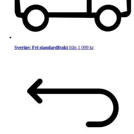
Sverige: Fri standardfrakt
från 1 099 kr