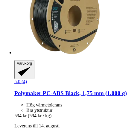
Varukorg
5.0 (4)
Polymaker
PC-​ABS Black, 1,75 mm (1.000 g)
Hög värmetolerans
Bra ytstruktur
594 kr
(594 kr / kg)
Leverans till 14. augusti