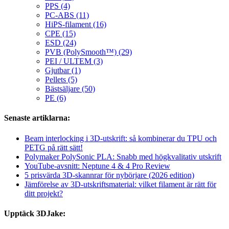
PPS (4)
PC-ABS (11)
HiPS-filament (16)
CPE (15)
ESD (24)
PVB (PolySmooth™) (29)
PEI / ULTEM (3)
Gjutbar (1)
Pellets (5)
Bästsäljare (50)
PE (6)
Senaste artiklarna:
Beam interlocking i 3D-utskrift: så kombinerar du TPU och
PETG på rätt sätt!
Polymaker PolySonic PLA: Snabb med högkvalitativ utskrift
YouTube-avsnitt: Neptune 4 & 4 Pro Review
5 prisvärda 3D-skannrar för nybörjare (2026 edition)
Jämförelse av 3D-utskriftsmaterial: vilket filament är rätt för
ditt projekt?
Upptäck 3DJake: