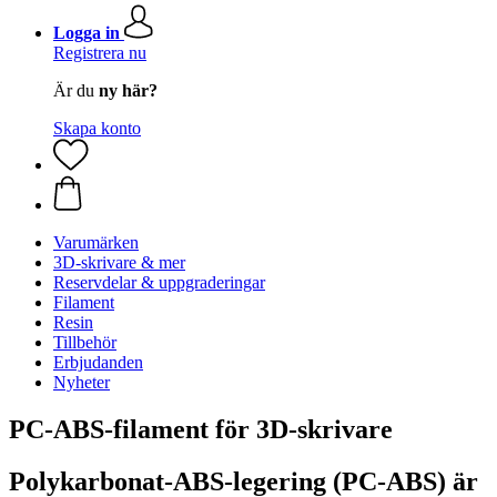
Logga in
Registrera nu
Är du
ny här?
Skapa konto
Varumärken
3D-skrivare & mer
Reservdelar & uppgraderingar
Filament
Resin
Tillbehör
Erbjudanden
Nyheter
PC-ABS-filament för 3D-skrivare
Polykarbonat-ABS-legering (PC-ABS) är