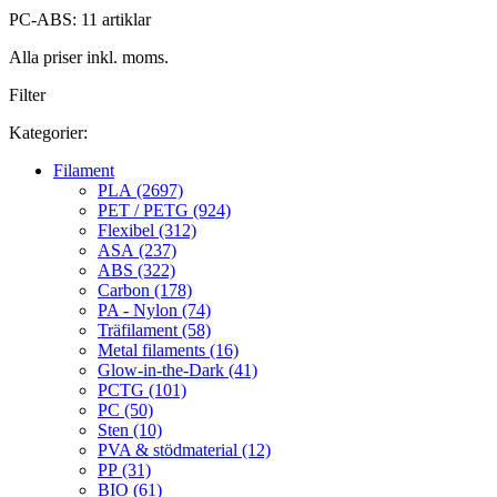
PC-ABS: 11 artiklar
Alla priser inkl. moms.
Filter
Kategorier:
Filament
PLA (2697)
PET / PETG (924)
Flexibel (312)
ASA (237)
ABS (322)
Carbon (178)
PA - Nylon (74)
Träfilament (58)
Metal filaments (16)
Glow-in-the-Dark (41)
PCTG (101)
PC (50)
Sten (10)
PVA & stödmaterial (12)
PP (31)
BIO (61)