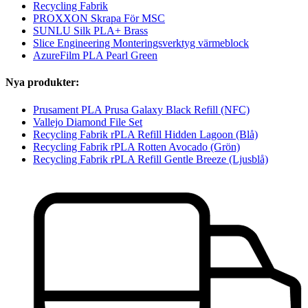
Recycling Fabrik
PROXXON Skrapa För MSC
SUNLU Silk PLA+ Brass
Slice Engineering Monteringsverktyg värmeblock
AzureFilm PLA Pearl Green
Nya produkter:
Prusament PLA Prusa Galaxy Black Refill (NFC)
Vallejo Diamond File Set
Recycling Fabrik rPLA Refill Hidden Lagoon (Blå)
Recycling Fabrik rPLA Rotten Avocado (Grön)
Recycling Fabrik rPLA Refill Gentle Breeze (Ljusblå)