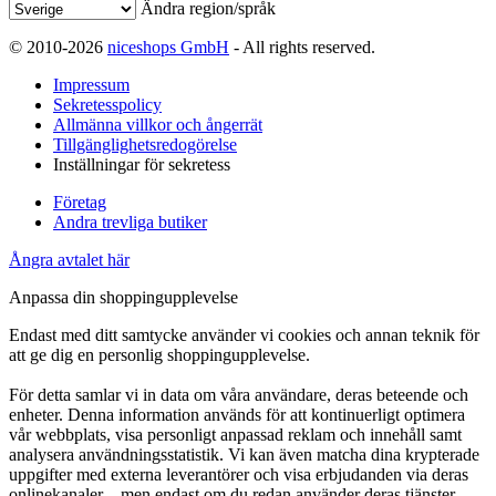
Ändra region/språk
© 2010-2026
niceshops GmbH
- All rights reserved.
Impressum
Sekretesspolicy
Allmänna villkor och ångerrät
Tillgänglighetsredogörelse
Inställningar för sekretess
Företag
Andra trevliga butiker
Ångra avtalet här
Anpassa din shoppingupplevelse
Endast med ditt samtycke använder vi cookies och annan teknik för
att ge dig en personlig shoppingupplevelse.
För detta samlar vi in data om våra användare, deras beteende och
enheter. Denna information används för att kontinuerligt optimera
vår webbplats, visa personligt anpassad reklam och innehåll samt
analysera användningsstatistik. Vi kan även matcha dina krypterade
uppgifter med externa leverantörer och visa erbjudanden via deras
onlinekanaler – men endast om du redan använder deras tjänster.