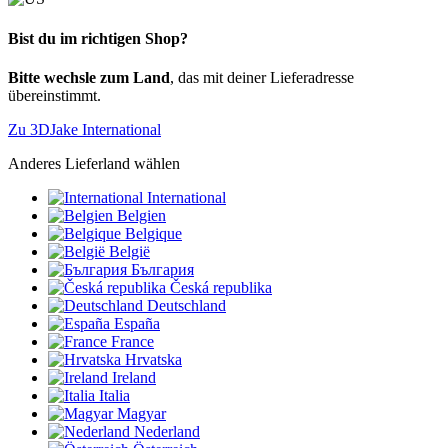
Bist du im richtigen Shop?
Bitte wechsle zum Land
, das mit deiner Lieferadresse
übereinstimmt.
Zu 3DJake International
Anderes Lieferland wählen
International
Belgien
Belgique
België
България
Česká republika
Deutschland
España
France
Hrvatska
Ireland
Italia
Magyar
Nederland