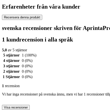
Erfarenheter från våra kunder
Recensera denna produkt
svenska recensioner skriven för AprintaP
1 kundrecension i alla språk
5,0
av 5 stjärnor
5 stjärnor
1
(100%)
4 stjärnor
0
(0%)
3 stjärnor
0
(0%)
2 stjärnor
0
(0%)
1 Stjärnor
0
(0%)
1
recension
Vi har inga recensioner på svenska ännu, men vi har 1 recensioner till
Visa recensioner