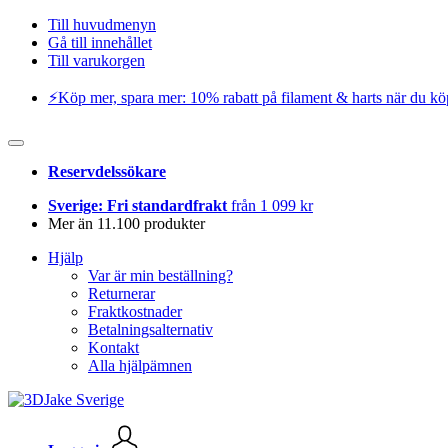
Till huvudmenyn
Gå till innehållet
Till varukorgen
⚡️Köp mer, spara mer: 10% rabatt på filament & harts när du kö
Reservdelssökare
Sverige: Fri standardfrakt
från 1 099 kr
Mer än 11.100 produkter
Hjälp
Var är min beställning?
Returnerar
Fraktkostnader
Betalningsalternativ
Kontakt
Alla hjälpämnen