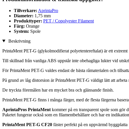
Tillverkare:
AprintaPro
Diameter:
1,75 mm
Produkttyper:
PET / Copolyester Filament
Färg:
Orange
System:
Spole
Beskrivning
PrintaMent PET-G (glykolmodifierat polyetentereftalat) är ett extremt ro
Till skillnad från vanliga ABS uppstår inte obehagliga lukter vid utskri
För PrintaMent PET-G valdes endast de bästa råmaterialen och tillsatt
På grund av låg distorsion är PrintaMent PET-G väldigt lätt att arbeta
De tryckta föremålen har en mycket bra och glänsande finish.
PrintaMent PET-G finns i många färger, med de flesta färgerna base
AprintaPros PrintaMent
kommer på en transparent spole som gör det
Paketet fungerar också som en filamentbehållare och har en indikatio
PrintaMent PET-G CF20
fäster perfekt på en uppvärmd byggplatta