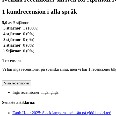
1 kundrecension i alla språk
5,0
av 5 stjärnor
5 stjärnor
1
(100%)
4 stjärnor
0
(0%)
3 stjärnor
0
(0%)
2 stjärnor
0
(0%)
1 Stjärnor
0
(0%)
1
recension
Vi har inga recensioner på svenska ännu, men vi har 1 recensioner till
Visa recensioner
Inga recensioner tillgängliga
Senaste artiklarna:
Earth Hour 2025: Släck lamporna och sätt på glöd i mörkret!