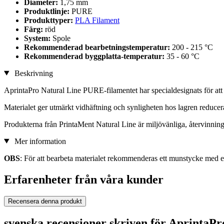
Diameter:
1,75 mm
Produktlinje:
PURE
Produkttyper:
PLA Filament
Färg:
röd
System:
Spole
Rekommenderad bearbetningstemperatur:
200 - 215 °C
Rekommenderad byggplatta-temperatur:
35 - 60 °C
Beskrivning
AprintaPro Natural Line PURE-filamentet har specialdesignats för att s
Materialet ger utmärkt vidhäftning och synligheten hos lagren reducer
Produkterna från PrintaMent Natural Line är miljövänliga, återvinning
Mer information
OBS
: För att bearbeta materialet rekommenderas ett munstycke med 
Erfarenheter från våra kunder
Recensera denna produkt
svenska recensioner skriven för Aprinta