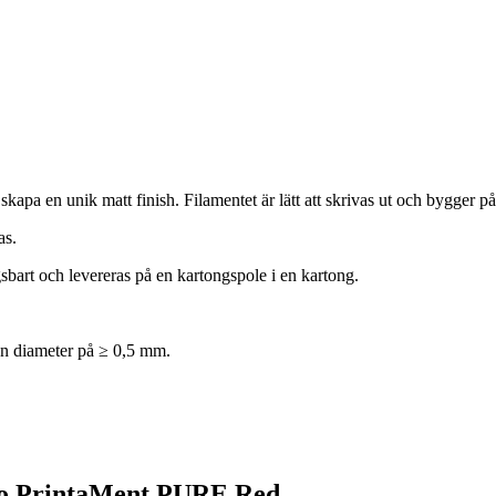
kapa en unik matt finish. Filamentet är lätt att skrivas ut och bygger 
as.
sbart och levereras på en kartongspole i en kartong.
en diameter på ≥ 0,5 mm.
Pro PrintaMent PURE Red