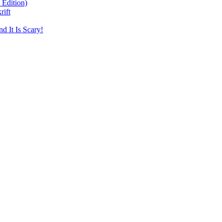
 Edition)
rift
d It Is Scary!