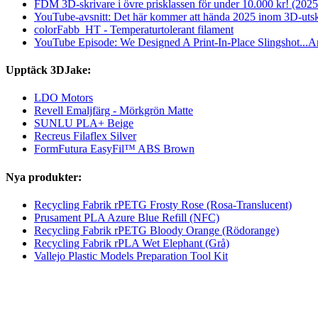
FDM 3D-skrivare i övre prisklassen för under 10.000 kr! (2025
YouTube-avsnitt: Det här kommer att hända 2025 inom 3D-utsk
colorFabb_HT - Temperaturtolerant filament
YouTube Episode: We Designed A Print-In-Place Slingshot...An
Upptäck 3DJake:
LDO Motors
Revell Emaljfärg - Mörkgrön Matte
SUNLU PLA+ Beige
Recreus Filaflex Silver
FormFutura EasyFil™ ABS Brown
Nya produkter:
Recycling Fabrik rPETG Frosty Rose (Rosa-Translucent)
Prusament PLA Azure Blue Refill (NFC)
Recycling Fabrik rPETG Bloody Orange (Rödorange)
Recycling Fabrik rPLA Wet Elephant (Grå)
Vallejo Plastic Models Preparation Tool Kit