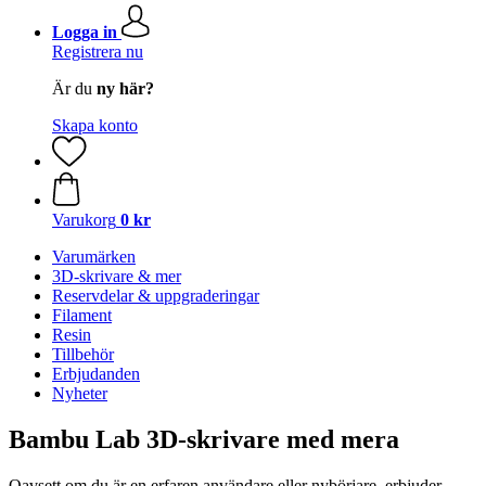
Logga in
Registrera nu
Är du
ny här?
Skapa konto
Varukorg
0 kr
Varumärken
3D-skrivare & mer
Reservdelar & uppgraderingar
Filament
Resin
Tillbehör
Erbjudanden
Nyheter
Bambu Lab 3D-skrivare med mera
Oavsett om du är en erfaren användare eller nybörjare, erbjuder