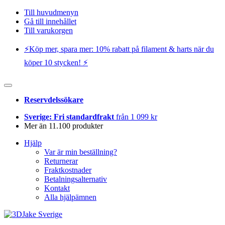
Till huvudmenyn
Gå till innehållet
Till varukorgen
⚡️Köp mer, spara mer: 10% rabatt på filament & harts när du
köper 10 stycken! ⚡️
Reservdelssökare
Sverige: Fri standardfrakt
från 1 099 kr
Mer än 11.100 produkter
Hjälp
Var är min beställning?
Returnerar
Fraktkostnader
Betalningsalternativ
Kontakt
Alla hjälpämnen