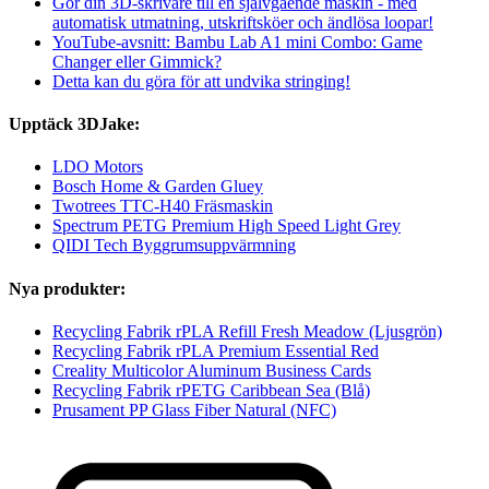
Gör din 3D-skrivare till en självgående maskin - med
automatisk utmatning, utskriftsköer och ändlösa loopar!
YouTube-avsnitt: Bambu Lab A1 mini Combo: Game
Changer eller Gimmick?
Detta kan du göra för att undvika stringing!
Upptäck 3DJake:
LDO Motors
Bosch Home & Garden Gluey
Twotrees TTC-H40 Fräsmaskin
Spectrum PETG Premium High Speed Light Grey
QIDI Tech Byggrumsuppvärmning
Nya produkter:
Recycling Fabrik rPLA Refill Fresh Meadow (Ljusgrön)
Recycling Fabrik rPLA Premium Essential Red
Creality Multicolor Aluminum Business Cards
Recycling Fabrik rPETG Caribbean Sea (Blå)
Prusament PP Glass Fiber Natural (NFC)