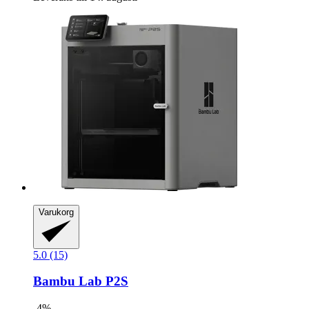
Varukorg
5.0 (15)
Bambu Lab
P2S
-4%