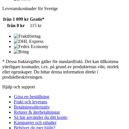
Leveranskostnader för Sverige
från 1 099 kr
Gratis*
från 0 kr
115 kr
* Dessa fraktavgifter gäller för standardfrakt. Det kan tillkomma
ytterligare kostnader, t.ex. på grund av produkternas vikt, storlek
eller egenskaper. Du hittar denna information direkt i
produktbeskrivningen.
Hjälp och support
Göra en beställning
Frakt och leverans
Betalningsalternativ
Returer & återbetalningar
Så här använder du ditt konto
Kampanjer och rabatter
Behöver du mer hjälp?