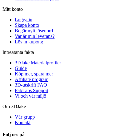
Mitt konto
Logga in
Skapa konto
Begär nytt lösenord
Var är min leverans?
Lös in kupong
Intressanta fakta
3DJake Materialprofiler
Guide
Köp mer, spara mer
Affiliate program
3D-utskrift FAQ
FabLabs Support
Vi och vår miljö
Om 3DJake
Vår grupp
Kontakt
Följ oss på