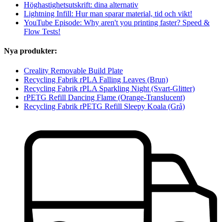
Höghastighetsutskrift: dina alternativ
Lightning Infill: Hur man sparar material, tid och vikt!
YouTube Episode: Why aren't you printing faster? Speed &
Flow Tests!
Nya produkter:
Creality Removable Build Plate
Recycling Fabrik rPLA Falling Leaves (Brun)
Recycling Fabrik rPLA Sparkling Night (Svart-Glitter)
rPETG Refill Dancing Flame (Orange-Translucent)
Recycling Fabrik rPETG Refill Sleepy Koala (Grå)