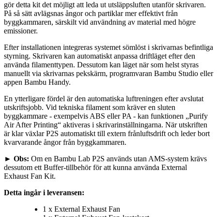
gör detta kit det möjligt att leda ut utsläppsluften utanför skrivaren.
På så sätt avlägsnas ångor och partiklar mer effektivt från
byggkammaren, särskilt vid användning av material med högre
emissioner.
Efter installationen integreras systemet sömlöst i skrivarnas befintliga
styrning. Skrivaren kan automatiskt anpassa driftläget efter den
använda filamenttypen. Dessutom kan läget när som helst styras
manuellt via skrivarnas pekskärm, programvaran Bambu Studio eller
appen Bambu Handy.
En ytterligare fördel är den automatiska luftreningen efter avslutat
utskriftsjobb. Vid tekniska filament som kräver en sluten
byggkammare - exempelvis ABS eller PA - kan funktionen „Purify
Air After Printing“ aktiveras i skrivarinställningarna. När utskriften
är klar växlar P2S automatiskt till extern frånluftsdrift och leder bort
kvarvarande ångor från byggkammaren.
► Obs:
Om en Bambu Lab P2S används utan AMS-system krävs
dessutom ett Buffer-tillbehör för att kunna använda External
Exhaust Fan Kit.
Detta ingår i leveransen:
1 x External Exhaust Fan