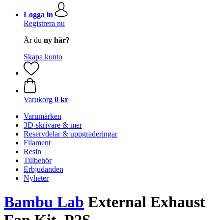
Logga in
Registrera nu
Är du
ny här?
Skapa konto
Varukorg
0 kr
Varumärken
3D-skrivare & mer
Reservdelar & uppgraderingar
Filament
Resin
Tillbehör
Erbjudanden
Nyheter
Bambu Lab
External Exhaust