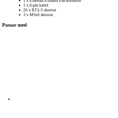
1 x External Exhaust Fan-kretskort
1 x 6-pin kabel
26 x BT2-5 skruvar
3 x M3x6 skruvar
Passar med