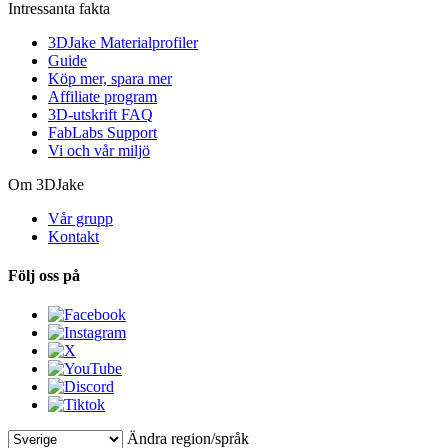
Intressanta fakta
3DJake Materialprofiler
Guide
Köp mer, spara mer
Affiliate program
3D-utskrift FAQ
FabLabs Support
Vi och vår miljö
Om 3DJake
Vår grupp
Kontakt
Följ oss på
Ändra region/språk