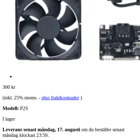
300 kr
(inkl. 25% moms.
-
plus fraktkostnader
)
Modell:
P2S
I lager
Leverans senast måndag, 17. augusti
om du beställer senast
måndag klockan 23:59
.