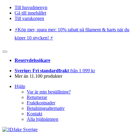
Till huvudmenyn
Gå till innehållet
Till varukorgen
⚡️Köp mer, spara mer: 10% rabatt på filament & harts när du
köper 10 stycken! ⚡️
Reservdelssökare
Sverige: Fri standardfrakt
från 1 099 kr
Mer än 11.100 produkter
Hjälp
Var är min beställning?
Returnerar
Fraktkostnader
Betalningsalternativ
Kontakt
Alla hjälpämnen