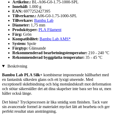
Artikelnr.:
BL-A06-G0-1.75-1000-SPL
Innehåll:
1.000 g
EAN:
6977252427395
Tillverkarnr.:
A06-G0-1.75-1000-SPL
Tillverkare:
Bambu Lab
Diameter:
1,75 mm
Produkttyper:
PLA Filament
Färg:
Grön
Kompatibilitet:
Bambu Lab AMS*
System:
Spole
Färgtyp:
Glänsande
Rekommenderad bearbetningstemperatur:
210 - 240 °C
Rekommenderad byggplatta-temperatur:
35 - 45 °C
Beskrivning
Bambu Lab PLA Silk+
kombinerar imponerande hållbarhet med
en fantastisk silkeslen glans och ett lyxigt utseende. Med
exceptionell skiktbindning och hög motståndskraft mot deformation
och stötar säkerställer det att dina skapelser inte bara ser bra ut, men
håller också länge.
Det bästa? Tryckprocessen är lika smidig som finishen. Tack vare
sin avancerade formel är materialet mycket lätt att bearbeta och ger
perfekt resultat utan ansträngning.