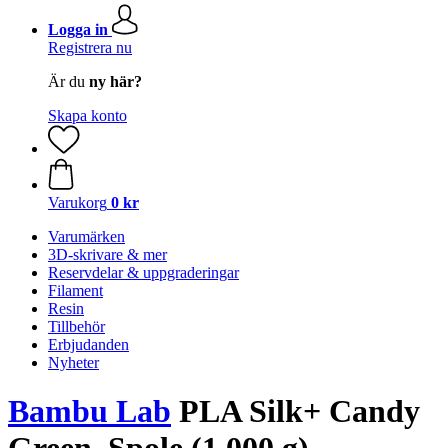
Logga in
Registrera nu
Är du
ny här?
Skapa konto
Varukorg
0 kr
Varumärken
3D-skrivare & mer
Reservdelar & uppgraderingar
Filament
Resin
Tillbehör
Erbjudanden
Nyheter
Bambu Lab
PLA Silk+ Candy