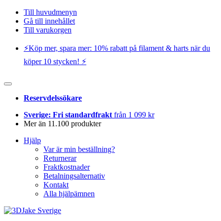
Till huvudmenyn
Gå till innehållet
Till varukorgen
⚡️Köp mer, spara mer: 10% rabatt på filament & harts när du
köper 10 stycken! ⚡️
Reservdelssökare
Sverige: Fri standardfrakt
från 1 099 kr
Mer än 11.100 produkter
Hjälp
Var är min beställning?
Returnerar
Fraktkostnader
Betalningsalternativ
Kontakt
Alla hjälpämnen