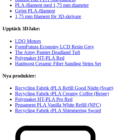
PLA-filament med 1,75 mm diameter
Grönt PLA-filament
1,75 mm filament för 3D-skrivare
Upptäck 3DJake:
LDO Motors
FormFutura Economy LCD Resin Grey
The Army Painter Deadland Tuft
Polymaker HT-PLA Red
Hanboost Ceramic Fiber Sanding Strips Set
Nya produkter:
Recycling Fabrik rPLA Refill Good Night (Svart)
Recycling Fabrik rPLA Creamy Coffee (Beige)
Polymaker HT-PLA Pro Red
Prusament PLA Vanilla White Refill (NFC)
Recycling Fabrik rPLA Shimmering Sword