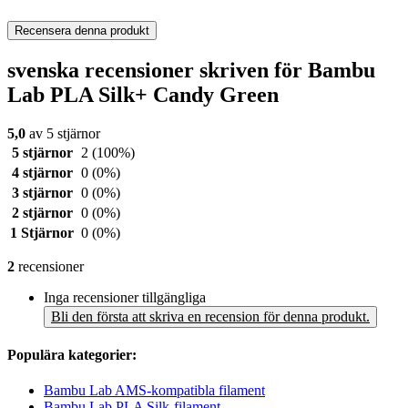
Recensera denna produkt
svenska recensioner skriven för Bambu
Lab PLA Silk+ Candy Green
5,0
av 5 stjärnor
5 stjärnor
2
(100%)
4 stjärnor
0
(0%)
3 stjärnor
0
(0%)
2 stjärnor
0
(0%)
1 Stjärnor
0
(0%)
2
recensioner
Inga recensioner tillgängliga
Bli den första att skriva en recension för denna produkt.
Populära kategorier:
Bambu Lab AMS-kompatibla filament
Bambu Lab PLA Silk-filament